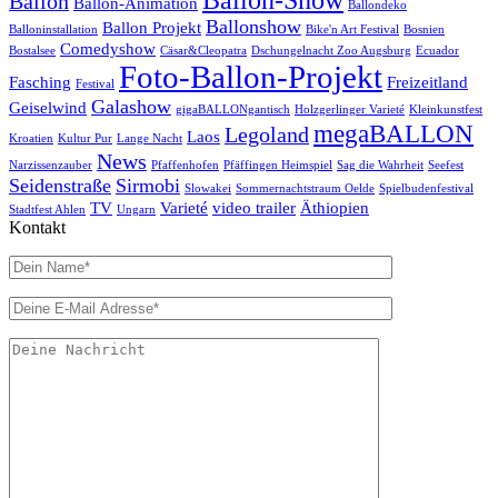
Ballon
Ballon-Animation
Ballondeko
Ballonshow
Ballon Projekt
Balloninstallation
Bike'n Art Festival
Bosnien
Comedyshow
Bostalsee
Cäsar&Cleopatra
Dschungelnacht Zoo Augsburg
Ecuador
Foto-Ballon-Projekt
Fasching
Freizeitland
Festival
Galashow
Geiselwind
gigaBALLONgantisch
Holzgerlinger Varieté
Kleinkunstfest
megaBALLON
Legoland
Laos
Kroatien
Kultur Pur
Lange Nacht
News
Narzissenzauber
Pfaffenhofen
Pfäffingen Heimspiel
Sag die Wahrheit
Seefest
Seidenstraße
Sirmobi
Slowakei
Sommernachtstraum Oelde
Spielbudenfestival
TV
Varieté
video trailer
Äthiopien
Stadtfest Ahlen
Ungarn
Kontakt