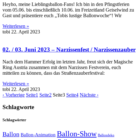
Heyho, meine Lieblingsballon-Fans! Ich bin in den Pfingstferien
vom 05.06. bis einschließlich 10.06. im Freizeitland Geiselwind zu
Gast und präsentiere euch „Tobis lustige Ballonwoche“! Wir
Weiterlesen »
tobi
22. April 2023
02. / 03. Juni 2023 – Narzissenfest / Narzissenzauber
Nach dem Hammer Erfolg im letzten Jahr, freut sich der Magische
Ring Austria zusammen mit dem Narzissen Festverein, euch
mitteilen zu können, dass das Straßenzauberfestival:
Weiterlesen »
tobi
22. April 2023
‹ Vorherige
Seite
1
Seite
2
Seite
3
Seite
4
Nächste ›
Schlagworte
Schlagwörter
Ballon-Show
Ballon
Ballon-Animation
Ballondeko