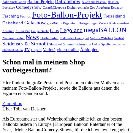
Ballonshow
Ballon Projekt
Balloninstallation
Bike'n Art Festival
Bosnien
Comedyshow
Bostalsee
Cäsar&Cleopatra
Dschungelnacht Zoo Augsburg
Ecuador
Foto-Ballon-Projekt
Fasching
Freizeitland
Festival
Galashow
Geiselwind
gigaBALLONgantisch
Holzgerlinger Varieté
Kleinkunstfest
megaBALLON
Legoland
Laos
Kroatien
Kultur Pur
Lange Nacht
News
Narzissenzauber
Pfaffenhofen
Pfäffingen Heimspiel
Sag die Wahrheit
Seefest
Seidenstraße
Sirmobi
Slowakei
Sommernachtstraum Oelde
Spielbudenfestival
TV
Varieté
video trailer
Äthiopien
Stadtfest Ahlen
Ungarn
Schon mal in meinem Shop
vorbeigeschaut?
Hier findest du große Poster und Postkarten mit den Motiven aus
meinem Foto-Ballon-Projekt , sowie die Ballons aus denen die
Figuren entstanden sind.
Zum Shop
Über Tobi van Deisner
Als Europameister und Weltrekordhalter zähle ich zu den besten
Ballonkünstlern in Europa [European Balloon Entertainer of the
Year]. Meine Ballon-Comedy-Shows, für die ich weltweit engagiert