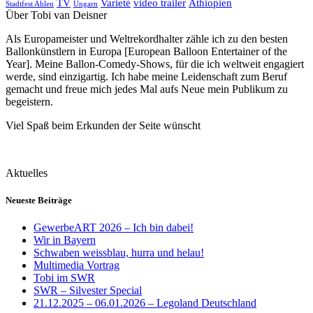
TV
Varieté
video trailer
Äthiopien
Stadtfest Ahlen
Ungarn
Über Tobi van Deisner
Als Europameister und Weltrekordhalter zähle ich zu den besten
Ballonkünstlern in Europa [European Balloon Entertainer of the
Year]. Meine Ballon-Comedy-Shows, für die ich weltweit engagiert
werde, sind einzigartig. Ich habe meine Leidenschaft zum Beruf
gemacht und freue mich jedes Mal aufs Neue mein Publikum zu
begeistern.
Viel Spaß beim Erkunden der Seite wünscht
Aktuelles
Neueste Beiträge
GewerbeART 2026 – Ich bin dabei!
Wir in Bayern
Schwaben weissblau, hurra und helau!
Multimedia Vortrag
Tobi im SWR
SWR – Silvester Special
21.12.2025 – 06.01.2026 – Legoland Deutschland