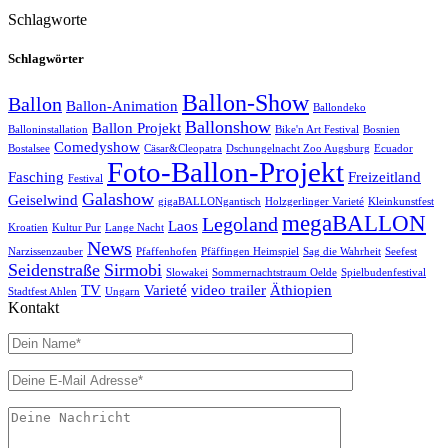
Schlagworte
Schlagwörter
Ballon-Show
Ballon
Ballon-Animation
Ballondeko
Ballonshow
Ballon Projekt
Balloninstallation
Bike'n Art Festival
Bosnien
Comedyshow
Bostalsee
Cäsar&Cleopatra
Dschungelnacht Zoo Augsburg
Ecuador
Foto-Ballon-Projekt
Fasching
Freizeitland
Festival
Galashow
Geiselwind
gigaBALLONgantisch
Holzgerlinger Varieté
Kleinkunstfest
megaBALLON
Legoland
Laos
Kroatien
Kultur Pur
Lange Nacht
News
Narzissenzauber
Pfaffenhofen
Pfäffingen Heimspiel
Sag die Wahrheit
Seefest
Seidenstraße
Sirmobi
Slowakei
Sommernachtstraum Oelde
Spielbudenfestival
TV
Varieté
video trailer
Äthiopien
Stadtfest Ahlen
Ungarn
Kontakt