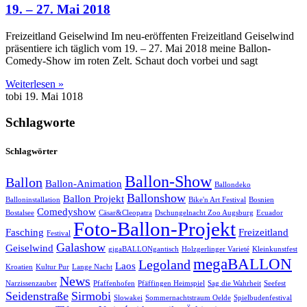
19. – 27. Mai 2018
Freizeitland Geiselwind Im neu-eröffenten Freizeitland Geiselwind
präsentiere ich täglich vom 19. – 27. Mai 2018 meine Ballon-
Comedy-Show im roten Zelt. Schaut doch vorbei und sagt
Weiterlesen »
tobi
19. Mai 1018
Schlagworte
Schlagwörter
Ballon-Show
Ballon
Ballon-Animation
Ballondeko
Ballonshow
Ballon Projekt
Balloninstallation
Bike'n Art Festival
Bosnien
Comedyshow
Bostalsee
Cäsar&Cleopatra
Dschungelnacht Zoo Augsburg
Ecuador
Foto-Ballon-Projekt
Fasching
Freizeitland
Festival
Galashow
Geiselwind
gigaBALLONgantisch
Holzgerlinger Varieté
Kleinkunstfest
megaBALLON
Legoland
Laos
Kroatien
Kultur Pur
Lange Nacht
News
Narzissenzauber
Pfaffenhofen
Pfäffingen Heimspiel
Sag die Wahrheit
Seefest
Seidenstraße
Sirmobi
Slowakei
Sommernachtstraum Oelde
Spielbudenfestival