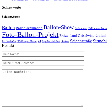
Schlagworte
Schlagwörter
Ballon-Show
Ballon
Ballon-Animation
Ballondeko
Balloninstallatio
Foto-Ballon-Projekt
Galas
Freizeitland Geiselwind
Seidenstraße
Sirmobi
Pfaffenhofen
Pfäffingen Heimspiel
Sag die Wahrheit
Seefest
Kontakt