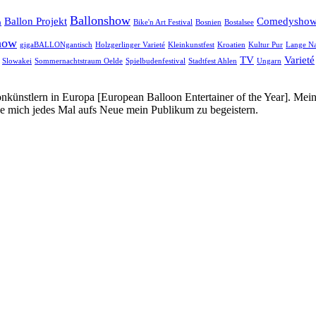
Ballonshow
Ballon Projekt
Comedysho
n
Bike'n Art Festival
Bosnien
Bostalsee
how
gigaBALLONgantisch
Holzgerlinger Varieté
Kleinkunstfest
Kroatien
Kultur Pur
Lange Na
TV
Varieté
Slowakei
Sommernachtstraum Oelde
Spielbudenfestival
Stadtfest Ahlen
Ungarn
onkünstlern in Europa [European Balloon Entertainer of the Year]. Mei
ue mich jedes Mal aufs Neue mein Publikum zu begeistern.