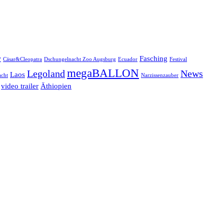
w
Fasching
Cäsar&Cleopatra
Dschungelnacht Zoo Augsburg
Ecuador
Festival
megaBALLON
Legoland
News
Laos
cht
Narzissenzauber
video trailer
Äthiopien