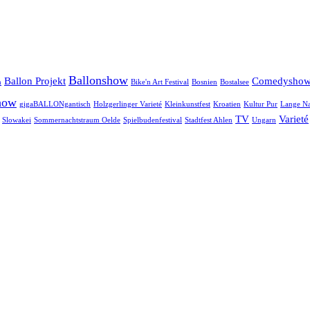
Ballonshow
Ballon Projekt
Comedysho
n
Bike'n Art Festival
Bosnien
Bostalsee
how
gigaBALLONgantisch
Holzgerlinger Varieté
Kleinkunstfest
Kroatien
Kultur Pur
Lange Na
TV
Varieté
Slowakei
Sommernachtstraum Oelde
Spielbudenfestival
Stadtfest Ahlen
Ungarn