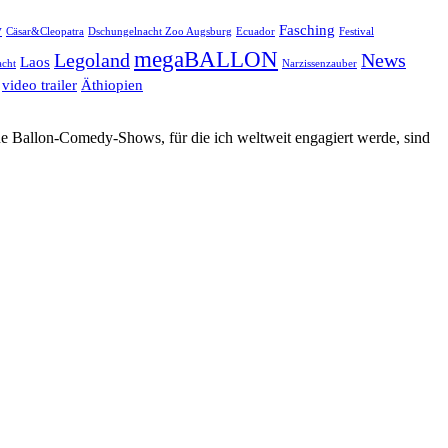
w
Fasching
Cäsar&Cleopatra
Dschungelnacht Zoo Augsburg
Ecuador
Festival
megaBALLON
Legoland
News
Laos
cht
Narzissenzauber
video trailer
Äthiopien
ne Ballon-Comedy-Shows, für die ich weltweit engagiert werde, sind