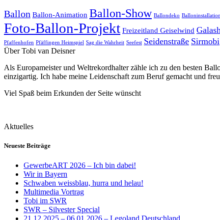
Ballon-Show
Ballon
Ballon-Animation
Ballondeko
Balloninstallatio
Foto-Ballon-Projekt
Galas
Freizeitland Geiselwind
Seidenstraße
Sirmobi
Pfaffenhofen
Pfäffingen Heimspiel
Sag die Wahrheit
Seefest
Über Tobi van Deisner
Als Europameister und Weltrekordhalter zähle ich zu den besten Ball
einzigartig. Ich habe meine Leidenschaft zum Beruf gemacht und fre
Viel Spaß beim Erkunden der Seite wünscht
Aktuelles
Neueste Beiträge
GewerbeART 2026 – Ich bin dabei!
Wir in Bayern
Schwaben weissblau, hurra und helau!
Multimedia Vortrag
Tobi im SWR
SWR – Silvester Special
21.12.2025 – 06.01.2026 – Legoland Deutschland