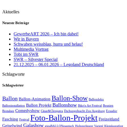
Aktuelles
Neueste Beiträge
GewerbeART 2026 – Ich bin dabei!
Wir in Bayern
Schwaben weissblau, hurra und helau!
Multimedia Vortrag
Tobi im SWR
SWR – Silvester Special
21.12.2025 – 06.01.2026 – Legoland Deutschland
Schlagworte
Schlagwörter
Ballon-Show
Ballon
Ballon-Animation
Ballondeko
Ballonshow
Ballon Projekt
Balloninstallation
Bike'n Art Festival
Bosnien
Comedyshow
Bostalsee
Cäsar&Cleopatra
Dschungelnacht Zoo Augsburg
Ecuador
Foto-Ballon-Projekt
Fasching
Freizeitland
Festival
Galashow
Geiselwind
gigaBALLONgantisch
Holzgerlinger Varieté
Kleinkunstfest