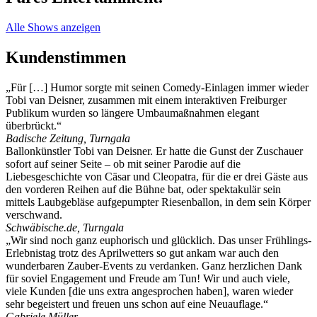
Alle Shows anzeigen
Kundenstimmen
„Für […] Humor sorgte mit seinen Comedy-Einlagen immer wieder
Tobi van Deisner, zusammen mit einem interaktiven Freiburger
Publikum wurden so längere Umbaumaßnahmen elegant
überbrückt.“
Badische Zeitung, Turngala
Ballonkünstler Tobi van Deisner. Er hatte die Gunst der Zuschauer
sofort auf seiner Seite – ob mit seiner Parodie auf die
Liebesgeschichte von Cäsar und Cleopatra, für die er drei Gäste aus
den vorderen Reihen auf die Bühne bat, oder spektakulär sein
mittels Laubgebläse aufgepumpter Riesenballon, in dem sein Körper
verschwand.
Schwäbische.de, Turngala
„Wir sind noch ganz euphorisch und glücklich. Das unser Frühlings-
Erlebnistag trotz des Aprilwetters so gut ankam war auch den
wunderbaren Zauber-Events zu verdanken. Ganz herzlichen Dank
für soviel Engagement und Freude am Tun! Wir und auch viele,
viele Kunden [die uns extra angesprochen haben], waren wieder
sehr begeistert und freuen uns schon auf eine Neuauflage.“
Gabriele Müller