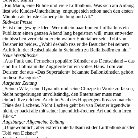
„Ein Mann, eine Bühne und viele Luftballons. Was sich am Anfang
liest wie Kinder-Unterhaltung, entpuppt sich schon nach den ersten
Minuten als feinste Comedy für Jung und Alt.“
Südwest Presse
Es ist eine gewagte Idee: Wer mit ein paar bunten Luftballons ein
Publikum einen ganzen Abend lang begeistern will, muss entweder
ein bisschen verrückt oder ein wahrer Entertainer sein. Tobi van
Deisner ist beides. „Wohl deshalb riss er die Besucher bei seinem
Auftritt in der Realschulaula in Steinheim zu Beifallsstürmen hin.“
Neue Westfälische
„Aus Funk und Fernsehen populäre Künstler aus Deutschland – das
sind für Löhmann die Zugpferde für ein volles Haus. Tobi van
Deisner, der aus «Das Supertalent» bekannte Ballonkünstler, gehört
in diese Kategorie.“
Aargauer Zeitung
„Seinen Witz, seine Dynamik und seine Chuzpe in Worte zu fassen,
bleibt notgedrungen unvollständig, den Entertainer muss man
einfach live erleben. Auch im Saal des Happergers floss so manche
Träne des Lachens. Nicht-Lachen geht bei van Deisner irgendwie
nicht, er packt alle mit seiner jugendlich-frechen Art und dem irren
Blick.“
Augsburger Allgemeine Zeitung
„Ungewöhnlich, aber extrem unterhaltsam ist der Luftballonkünstler
Tobi van Deisner“