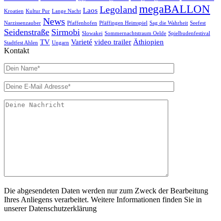
megaBALLON
Legoland
Laos
Kroatien
Kultur Pur
Lange Nacht
News
Narzissenzauber
Pfaffenhofen
Pfäffingen Heimspiel
Sag die Wahrheit
Seefest
Seidenstraße
Sirmobi
Slowakei
Sommernachtstraum Oelde
Spielbudenfestival
TV
Varieté
video trailer
Äthiopien
Stadtfest Ahlen
Ungarn
Kontakt
Die abgesendeten Daten werden nur zum Zweck der Bearbeitung
Ihres Anliegens verarbeitet. Weitere Informationen finden Sie in
unserer Datenschutzerklärung