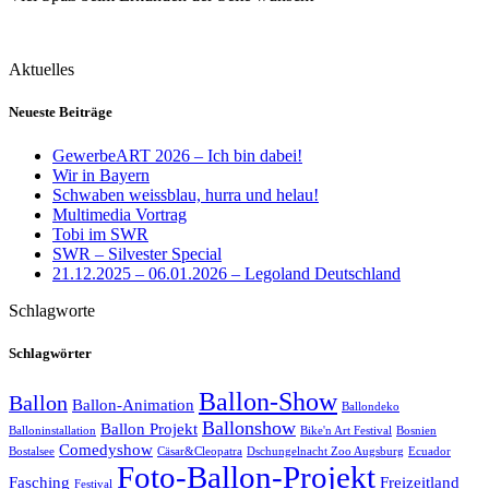
Aktuelles
Neueste Beiträge
GewerbeART 2026 – Ich bin dabei!
Wir in Bayern
Schwaben weissblau, hurra und helau!
Multimedia Vortrag
Tobi im SWR
SWR – Silvester Special
21.12.2025 – 06.01.2026 – Legoland Deutschland
Schlagworte
Schlagwörter
Ballon-Show
Ballon
Ballon-Animation
Ballondeko
Ballonshow
Ballon Projekt
Balloninstallation
Bike'n Art Festival
Bosnien
Comedyshow
Bostalsee
Cäsar&Cleopatra
Dschungelnacht Zoo Augsburg
Ecuador
Foto-Ballon-Projekt
Fasching
Freizeitland
Festival