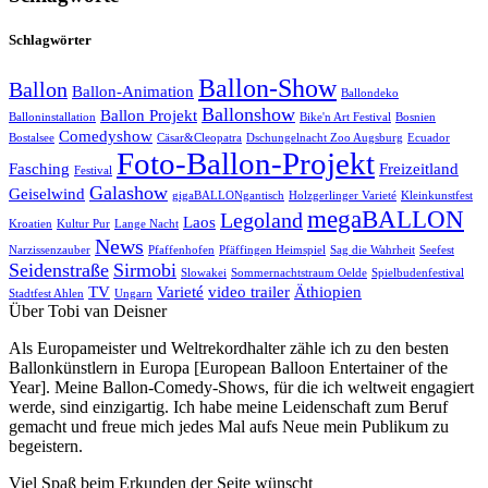
Schlagwörter
Ballon-Show
Ballon
Ballon-Animation
Ballondeko
Ballonshow
Ballon Projekt
Balloninstallation
Bike'n Art Festival
Bosnien
Comedyshow
Bostalsee
Cäsar&Cleopatra
Dschungelnacht Zoo Augsburg
Ecuador
Foto-Ballon-Projekt
Fasching
Freizeitland
Festival
Galashow
Geiselwind
gigaBALLONgantisch
Holzgerlinger Varieté
Kleinkunstfest
megaBALLON
Legoland
Laos
Kroatien
Kultur Pur
Lange Nacht
News
Narzissenzauber
Pfaffenhofen
Pfäffingen Heimspiel
Sag die Wahrheit
Seefest
Seidenstraße
Sirmobi
Slowakei
Sommernachtstraum Oelde
Spielbudenfestival
TV
Varieté
video trailer
Äthiopien
Stadtfest Ahlen
Ungarn
Über Tobi van Deisner
Als Europameister und Weltrekordhalter zähle ich zu den besten
Ballonkünstlern in Europa [European Balloon Entertainer of the
Year]. Meine Ballon-Comedy-Shows, für die ich weltweit engagiert
werde, sind einzigartig. Ich habe meine Leidenschaft zum Beruf
gemacht und freue mich jedes Mal aufs Neue mein Publikum zu
begeistern.
Viel Spaß beim Erkunden der Seite wünscht