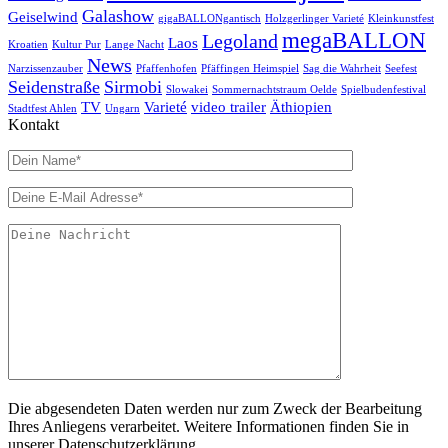
Galashow
Geiselwind
gigaBALLONgantisch
Holzgerlinger Varieté
Kleinkunstfest
megaBALLON
Legoland
Laos
Kroatien
Kultur Pur
Lange Nacht
News
Narzissenzauber
Pfaffenhofen
Pfäffingen Heimspiel
Sag die Wahrheit
Seefest
Seidenstraße
Sirmobi
Slowakei
Sommernachtstraum Oelde
Spielbudenfestival
TV
Varieté
video trailer
Äthiopien
Stadtfest Ahlen
Ungarn
Kontakt
Die abgesendeten Daten werden nur zum Zweck der Bearbeitung
Ihres Anliegens verarbeitet. Weitere Informationen finden Sie in
unserer Datenschutzerklärung