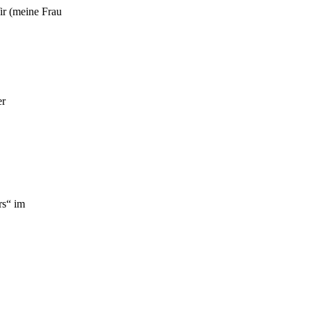
ir (meine Frau
er
rs“ im