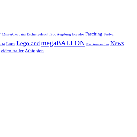
w
Fasching
Cäsar&Cleopatra
Dschungelnacht Zoo Augsburg
Ecuador
Festival
megaBALLON
Legoland
News
Laos
cht
Narzissenzauber
video trailer
Äthiopien