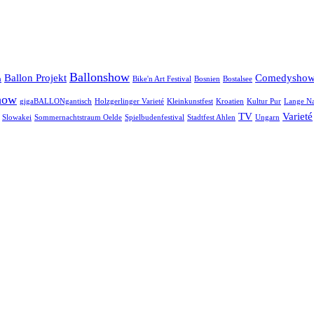
Ballonshow
Ballon Projekt
Comedysho
n
Bike'n Art Festival
Bosnien
Bostalsee
how
gigaBALLONgantisch
Holzgerlinger Varieté
Kleinkunstfest
Kroatien
Kultur Pur
Lange Na
TV
Varieté
Slowakei
Sommernachtstraum Oelde
Spielbudenfestival
Stadtfest Ahlen
Ungarn