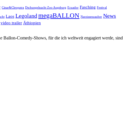
w
Fasching
Cäsar&Cleopatra
Dschungelnacht Zoo Augsburg
Ecuador
Festival
megaBALLON
Legoland
News
Laos
cht
Narzissenzauber
video trailer
Äthiopien
ne Ballon-Comedy-Shows, für die ich weltweit engagiert werde, sind