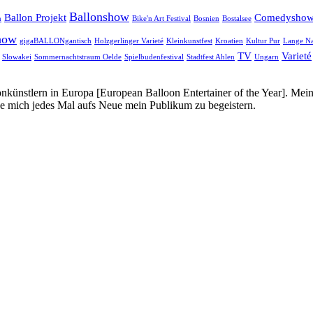
Ballonshow
Ballon Projekt
Comedysho
n
Bike'n Art Festival
Bosnien
Bostalsee
how
gigaBALLONgantisch
Holzgerlinger Varieté
Kleinkunstfest
Kroatien
Kultur Pur
Lange Na
TV
Varieté
Slowakei
Sommernachtstraum Oelde
Spielbudenfestival
Stadtfest Ahlen
Ungarn
onkünstlern in Europa [European Balloon Entertainer of the Year]. Mei
ue mich jedes Mal aufs Neue mein Publikum zu begeistern.