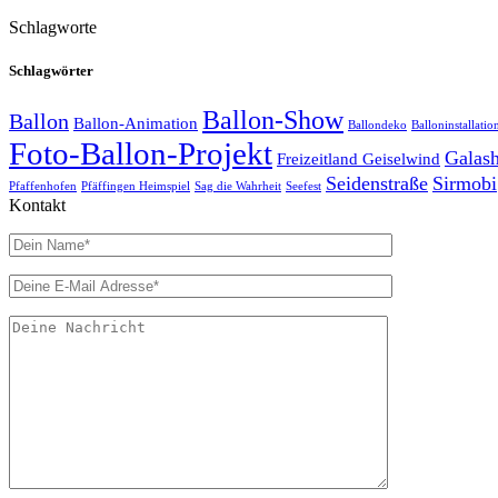
Schlagworte
Schlagwörter
Ballon-Show
Ballon
Ballon-Animation
Ballondeko
Balloninstallatio
Foto-Ballon-Projekt
Galas
Freizeitland Geiselwind
Seidenstraße
Sirmobi
Pfaffenhofen
Pfäffingen Heimspiel
Sag die Wahrheit
Seefest
Kontakt