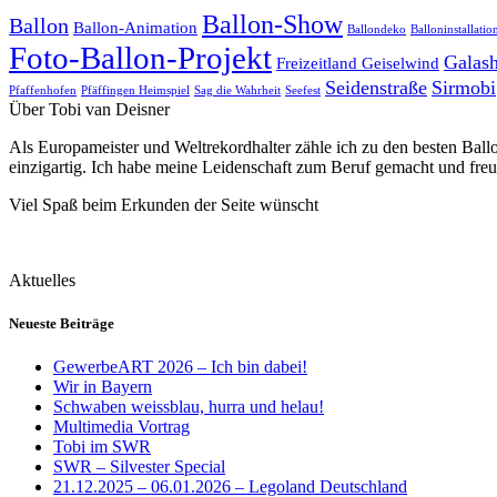
Ballon-Show
Ballon
Ballon-Animation
Ballondeko
Balloninstallatio
Foto-Ballon-Projekt
Galas
Freizeitland Geiselwind
Seidenstraße
Sirmobi
Pfaffenhofen
Pfäffingen Heimspiel
Sag die Wahrheit
Seefest
Über Tobi van Deisner
Als Europameister und Weltrekordhalter zähle ich zu den besten Ball
einzigartig. Ich habe meine Leidenschaft zum Beruf gemacht und fre
Viel Spaß beim Erkunden der Seite wünscht
Aktuelles
Neueste Beiträge
GewerbeART 2026 – Ich bin dabei!
Wir in Bayern
Schwaben weissblau, hurra und helau!
Multimedia Vortrag
Tobi im SWR
SWR – Silvester Special
21.12.2025 – 06.01.2026 – Legoland Deutschland