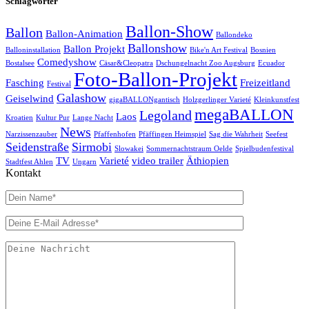
Schlagwörter
Ballon-Show
Ballon
Ballon-Animation
Ballondeko
Ballonshow
Ballon Projekt
Balloninstallation
Bike'n Art Festival
Bosnien
Comedyshow
Bostalsee
Cäsar&Cleopatra
Dschungelnacht Zoo Augsburg
Ecuador
Foto-Ballon-Projekt
Fasching
Freizeitland
Festival
Galashow
Geiselwind
gigaBALLONgantisch
Holzgerlinger Varieté
Kleinkunstfest
megaBALLON
Legoland
Laos
Kroatien
Kultur Pur
Lange Nacht
News
Narzissenzauber
Pfaffenhofen
Pfäffingen Heimspiel
Sag die Wahrheit
Seefest
Seidenstraße
Sirmobi
Slowakei
Sommernachtstraum Oelde
Spielbudenfestival
TV
Varieté
video trailer
Äthiopien
Stadtfest Ahlen
Ungarn
Kontakt