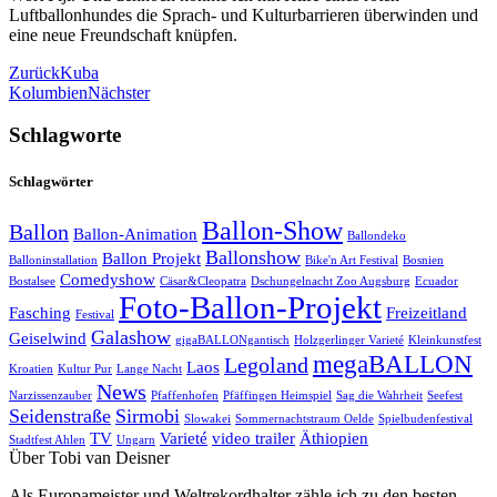
Luftballonhundes die Sprach- und Kulturbarrieren überwinden und
eine neue Freundschaft knüpfen.
Zurück
Kuba
Kolumbien
Nächster
Schlagworte
Schlagwörter
Ballon-Show
Ballon
Ballon-Animation
Ballondeko
Ballonshow
Ballon Projekt
Balloninstallation
Bike'n Art Festival
Bosnien
Comedyshow
Bostalsee
Cäsar&Cleopatra
Dschungelnacht Zoo Augsburg
Ecuador
Foto-Ballon-Projekt
Fasching
Freizeitland
Festival
Galashow
Geiselwind
gigaBALLONgantisch
Holzgerlinger Varieté
Kleinkunstfest
megaBALLON
Legoland
Laos
Kroatien
Kultur Pur
Lange Nacht
News
Narzissenzauber
Pfaffenhofen
Pfäffingen Heimspiel
Sag die Wahrheit
Seefest
Seidenstraße
Sirmobi
Slowakei
Sommernachtstraum Oelde
Spielbudenfestival
TV
Varieté
video trailer
Äthiopien
Stadtfest Ahlen
Ungarn
Über Tobi van Deisner
Als Europameister und Weltrekordhalter zähle ich zu den besten