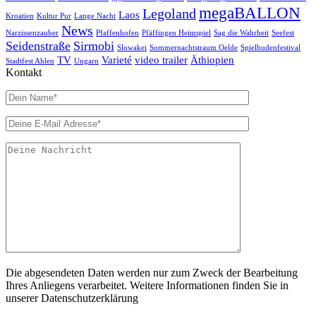
megaBALLON
Legoland
Laos
Kroatien
Kultur Pur
Lange Nacht
News
Narzissenzauber
Pfaffenhofen
Pfäffingen Heimspiel
Sag die Wahrheit
Seefest
Seidenstraße
Sirmobi
Slowakei
Sommernachtstraum Oelde
Spielbudenfestival
TV
Varieté
video trailer
Äthiopien
Stadtfest Ahlen
Ungarn
Kontakt
Die abgesendeten Daten werden nur zum Zweck der Bearbeitung
Ihres Anliegens verarbeitet. Weitere Informationen finden Sie in
unserer Datenschutzerklärung