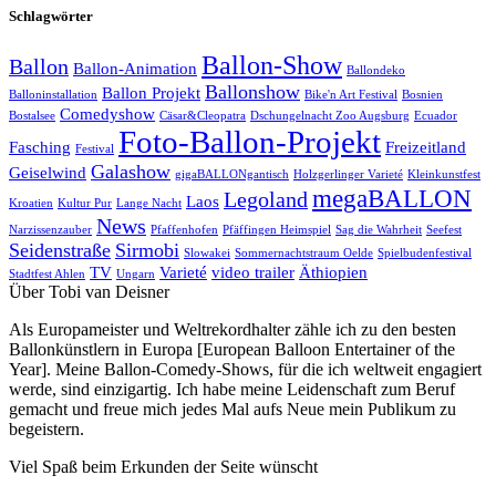
Schlagwörter
Ballon-Show
Ballon
Ballon-Animation
Ballondeko
Ballonshow
Ballon Projekt
Balloninstallation
Bike'n Art Festival
Bosnien
Comedyshow
Bostalsee
Cäsar&Cleopatra
Dschungelnacht Zoo Augsburg
Ecuador
Foto-Ballon-Projekt
Fasching
Freizeitland
Festival
Galashow
Geiselwind
gigaBALLONgantisch
Holzgerlinger Varieté
Kleinkunstfest
megaBALLON
Legoland
Laos
Kroatien
Kultur Pur
Lange Nacht
News
Narzissenzauber
Pfaffenhofen
Pfäffingen Heimspiel
Sag die Wahrheit
Seefest
Seidenstraße
Sirmobi
Slowakei
Sommernachtstraum Oelde
Spielbudenfestival
TV
Varieté
video trailer
Äthiopien
Stadtfest Ahlen
Ungarn
Über Tobi van Deisner
Als Europameister und Weltrekordhalter zähle ich zu den besten
Ballonkünstlern in Europa [European Balloon Entertainer of the
Year]. Meine Ballon-Comedy-Shows, für die ich weltweit engagiert
werde, sind einzigartig. Ich habe meine Leidenschaft zum Beruf
gemacht und freue mich jedes Mal aufs Neue mein Publikum zu
begeistern.
Viel Spaß beim Erkunden der Seite wünscht