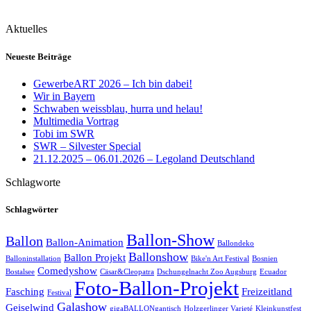
Aktuelles
Neueste Beiträge
GewerbeART 2026 – Ich bin dabei!
Wir in Bayern
Schwaben weissblau, hurra und helau!
Multimedia Vortrag
Tobi im SWR
SWR – Silvester Special
21.12.2025 – 06.01.2026 – Legoland Deutschland
Schlagworte
Schlagwörter
Ballon-Show
Ballon
Ballon-Animation
Ballondeko
Ballonshow
Ballon Projekt
Balloninstallation
Bike'n Art Festival
Bosnien
Comedyshow
Bostalsee
Cäsar&Cleopatra
Dschungelnacht Zoo Augsburg
Ecuador
Foto-Ballon-Projekt
Fasching
Freizeitland
Festival
Galashow
Geiselwind
gigaBALLONgantisch
Holzgerlinger Varieté
Kleinkunstfest