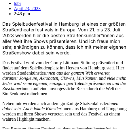
tobi
April 23, 2023
2:48 p.m.
Das Spielbudenfestival in Hamburg ist eines der größten
Straßentheaterfestivals in Europa. Vom 21. bis 23. Juli
2023 werden hier die besten Straßenkünstler*innen aus
aller Welt ihre Shows präsentieren. Und ich freue mich
sehr, ankündigen zu können, dass ich mit meiner eigenen
Straßenshow dabei sein werde!
Das Festival wird von der Corny Littmann Stiftung präsentiert und
findet auf dem Spielbudenplatz im Herzen von Hamburg statt. Hier
werden Straßenkünstler
innen aus der ganzen Welt erwartet,
darunter Jongleure, Akrobaten, Clowns, Musikanten und viele mehr.
Jeder wird seine eigenen, einzigartigen Talente präsentieren und die
Zuschauer
innen auf eine unvergessliche Reise durch die Welt der
Straßenkunst mitnehmen.
Neben mir werden auch andere großartige Straßenkünstler
innen
dabei sein. Auch lokale Künstler
innen aus Hamburg und Umgebung
werden mit ihren Shows vertreten sein und das Festival zu einem
wahren Highlight machen.
Das Beste an diesem Festival ist, dass es komplett kostenfrei ist.