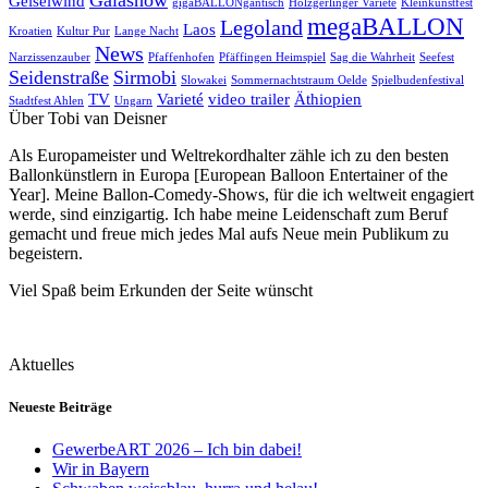
Geiselwind
gigaBALLONgantisch
Holzgerlinger Varieté
Kleinkunstfest
megaBALLON
Legoland
Laos
Kroatien
Kultur Pur
Lange Nacht
News
Narzissenzauber
Pfaffenhofen
Pfäffingen Heimspiel
Sag die Wahrheit
Seefest
Seidenstraße
Sirmobi
Slowakei
Sommernachtstraum Oelde
Spielbudenfestival
TV
Varieté
video trailer
Äthiopien
Stadtfest Ahlen
Ungarn
Über Tobi van Deisner
Als Europameister und Weltrekordhalter zähle ich zu den besten
Ballonkünstlern in Europa [European Balloon Entertainer of the
Year]. Meine Ballon-Comedy-Shows, für die ich weltweit engagiert
werde, sind einzigartig. Ich habe meine Leidenschaft zum Beruf
gemacht und freue mich jedes Mal aufs Neue mein Publikum zu
begeistern.
Viel Spaß beim Erkunden der Seite wünscht
Aktuelles
Neueste Beiträge
GewerbeART 2026 – Ich bin dabei!
Wir in Bayern