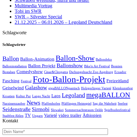
Schwaben weissblau, hurra und helau!
Multimedia Vortrag
Tobi im SWR
SWR – Silvester Special
21.12.2025 – 06.01.2026 – Legoland Deutschland
Schlagworte
Schlagwörter
Ballon-Show
Ballon
Ballon-Animation
Ballondeko
Ballonshow
Ballon Projekt
Balloninstallation
Bike'n Art Festival
Bosnien
Comedyshow
Bostalsee
Cäsar&Cleopatra
Dschungelnacht Zoo Augsburg
Ecuador
Foto-Ballon-Projekt
Fasching
Freizeitland
Festival
Galashow
Geiselwind
gigaBALLONgantisch
Holzgerlinger Varieté
Kleinkunstfest
megaBALLON
Legoland
Laos
Kroatien
Kultur Pur
Lange Nacht
News
Narzissenzauber
Pfaffenhofen
Pfäffingen Heimspiel
Sag die Wahrheit
Seefest
Seidenstraße
Sirmobi
Slowakei
Sommernachtstraum Oelde
Spielbudenfestival
TV
Varieté
video trailer
Äthiopien
Stadtfest Ahlen
Ungarn
Kontakt