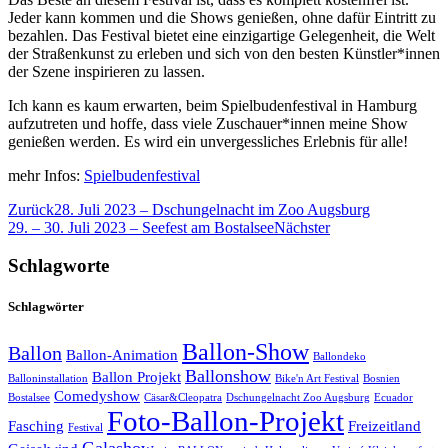
Jeder kann kommen und die Shows genießen, ohne dafür Eintritt zu
bezahlen. Das Festival bietet eine einzigartige Gelegenheit, die Welt
der Straßenkunst zu erleben und sich von den besten Künstler*innen
der Szene inspirieren zu lassen.
Ich kann es kaum erwarten, beim Spielbudenfestival in Hamburg
aufzutreten und hoffe, dass viele Zuschauer*innen meine Show
genießen werden. Es wird ein unvergessliches Erlebnis für alle!
mehr Infos:
Spielbudenfestival
Zurück
28. Juli 2023 – Dschungelnacht im Zoo Augsburg
29. – 30. Juli 2023 – Seefest am Bostalsee
Nächster
Schlagworte
Schlagwörter
Ballon-Show
Ballon
Ballon-Animation
Ballondeko
Ballonshow
Ballon Projekt
Balloninstallation
Bike'n Art Festival
Bosnien
Comedyshow
Bostalsee
Cäsar&Cleopatra
Dschungelnacht Zoo Augsburg
Ecuador
Foto-Ballon-Projekt
Fasching
Freizeitland
Festival
Galashow