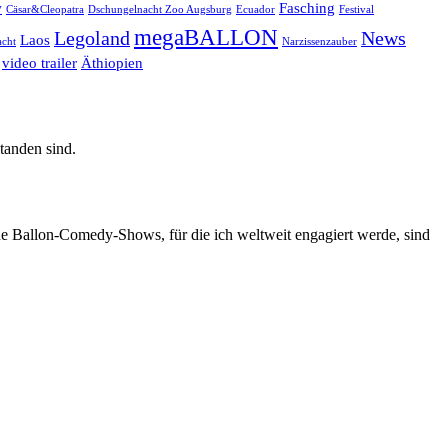
w
Fasching
Cäsar&Cleopatra
Dschungelnacht Zoo Augsburg
Ecuador
Festival
megaBALLON
Legoland
News
Laos
cht
Narzissenzauber
video trailer
Äthiopien
tanden sind.
ne Ballon-Comedy-Shows, für die ich weltweit engagiert werde, sind