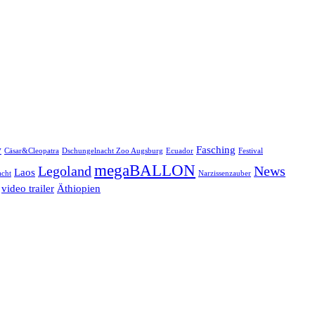
w
Fasching
Cäsar&Cleopatra
Dschungelnacht Zoo Augsburg
Ecuador
Festival
megaBALLON
Legoland
News
Laos
cht
Narzissenzauber
video trailer
Äthiopien