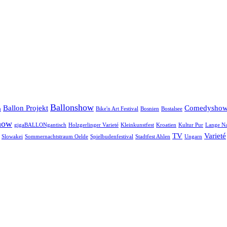
Ballonshow
Ballon Projekt
Comedysho
n
Bike'n Art Festival
Bosnien
Bostalsee
how
gigaBALLONgantisch
Holzgerlinger Varieté
Kleinkunstfest
Kroatien
Kultur Pur
Lange Na
TV
Varieté
Slowakei
Sommernachtstraum Oelde
Spielbudenfestival
Stadtfest Ahlen
Ungarn