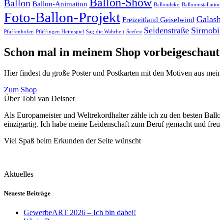
Ballon-Show
Ballon
Ballon-Animation
Ballondeko
Balloninstallatio
Foto-Ballon-Projekt
Galas
Freizeitland Geiselwind
Seidenstraße
Sirmobi
Pfaffenhofen
Pfäffingen Heimspiel
Sag die Wahrheit
Seefest
Schon mal in meinem Shop vorbeigeschaut
Hier findest du große Poster und Postkarten mit den Motiven aus mein
Zum Shop
Über Tobi van Deisner
Als Europameister und Weltrekordhalter zähle ich zu den besten Ball
einzigartig. Ich habe meine Leidenschaft zum Beruf gemacht und fre
Viel Spaß beim Erkunden der Seite wünscht
Aktuelles
Neueste Beiträge
GewerbeART 2026 – Ich bin dabei!