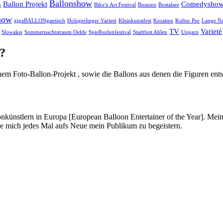
Ballonshow
Ballon Projekt
Comedysho
n
Bike'n Art Festival
Bosnien
Bostalsee
how
gigaBALLONgantisch
Holzgerlinger Varieté
Kleinkunstfest
Kroatien
Kultur Pur
Lange Na
TV
Varieté
Slowakei
Sommernachtstraum Oelde
Spielbudenfestival
Stadtfest Ahlen
Ungarn
?
em Foto-Ballon-Projekt , sowie die Ballons aus denen die Figuren ents
onkünstlern in Europa [European Balloon Entertainer of the Year]. Mei
ue mich jedes Mal aufs Neue mein Publikum zu begeistern.