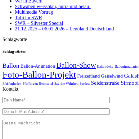
Wir in Bayern
Schwaben weissblau, hurra und helau!
Multimedia Vortrag
Tobi im SWR
SWR – Silvester Special
21.12.2025 – 06.01.2026 – Legoland Deutschland
Schlagworte
Schlagwörter
Ballon-Show
Ballon
Ballon-Animation
Ballondeko
Balloninstallatio
Foto-Ballon-Projekt
Galas
Freizeitland Geiselwind
Seidenstraße
Sirmobi
Pfaffenhofen
Pfäffingen Heimspiel
Sag die Wahrheit
Seefest
Kontakt