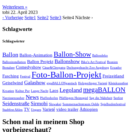
Weiterlesen »
tobi
22. April 2023
‹ Vorherige
Seite
1
Seite
2
Seite
3
Seite
4
Nächste ›
Schlagworte
Schlagwörter
Ballon-Show
Ballon
Ballon-Animation
Ballondeko
Ballonshow
Ballon Projekt
Balloninstallation
Bike'n Art Festival
Bosnien
Comedyshow
Bostalsee
Cäsar&Cleopatra
Dschungelnacht Zoo Augsburg
Ecuador
Foto-Ballon-Projekt
Fasching
Freizeitland
Festival
Galashow
Geiselwind
gigaBALLONgantisch
Holzgerlinger Varieté
Kleinkunstfest
megaBALLON
Legoland
Laos
Kroatien
Kultur Pur
Lange Nacht
News
Narzissenzauber
Pfaffenhofen
Pfäffingen Heimspiel
Sag die Wahrheit
Seefest
Seidenstraße
Sirmobi
Slowakei
Sommernachtstraum Oelde
Spielbudenfestival
TV
Varieté
video trailer
Äthiopien
Stadtfest Ahlen
Ungarn
Schon mal in meinem Shop
vorbeigeschaut?