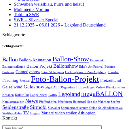
Schwaben weissblau, hurra und helau!
Multimedia Vortrag
Tobi im SWR
SWR – Silvester Special
21.12.2025 – 06.01.2026 – Legoland Deutschland
Schlagworte
Schlagwörter
Ballon-Show
Ballon
Ballon-Animation
Ballondeko
Ballonshow
Ballon Projekt
Balloninstallation
Bike'n Art Festival
Bosnien
Comedyshow
Bostalsee
Cäsar&Cleopatra
Dschungelnacht Zoo Augsburg
Ecuador
Foto-Ballon-Projekt
Fasching
Freizeitland
Festival
Galashow
Geiselwind
gigaBALLONgantisch
Holzgerlinger Varieté
Kleinkunstfest
megaBALLON
Legoland
Laos
Kroatien
Kultur Pur
Lange Nacht
News
Narzissenzauber
Pfaffenhofen
Pfäffingen Heimspiel
Sag die Wahrheit
Seefest
Seidenstraße
Sirmobi
Slowakei
Sommernachtstraum Oelde
Spielbudenfestival
TV
Varieté
video trailer
Äthiopien
Stadtfest Ahlen
Ungarn
Kontakt