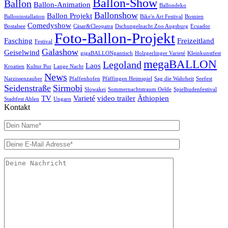
Ballon-Show
Ballon
Ballon-Animation
Ballondeko
Ballonshow
Ballon Projekt
Balloninstallation
Bike'n Art Festival
Bosnien
Comedyshow
Bostalsee
Cäsar&Cleopatra
Dschungelnacht Zoo Augsburg
Ecuador
Foto-Ballon-Projekt
Fasching
Freizeitland
Festival
Galashow
Geiselwind
gigaBALLONgantisch
Holzgerlinger Varieté
Kleinkunstfest
megaBALLON
Legoland
Laos
Kroatien
Kultur Pur
Lange Nacht
News
Narzissenzauber
Pfaffenhofen
Pfäffingen Heimspiel
Sag die Wahrheit
Seefest
Seidenstraße
Sirmobi
Slowakei
Sommernachtstraum Oelde
Spielbudenfestival
TV
Varieté
video trailer
Äthiopien
Stadtfest Ahlen
Ungarn
Kontakt