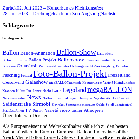
Zurück
02. Juli 2023 – Kunterbuntes Kleinkunstfest
28. Juli 2023 – Dschungelnacht im Zoo Augsburg
Nächster
Schlagworte
Schlagwörter
Ballon-Show
Ballon
Ballon-Animation
Ballondeko
Ballonshow
Ballon Projekt
Balloninstallation
Bike'n Art Festival
Bosnien
Comedyshow
Bostalsee
Cäsar&Cleopatra
Dschungelnacht Zoo Augsburg
Ecuador
Foto-Ballon-Projekt
Fasching
Freizeitland
Festival
Galashow
Geiselwind
gigaBALLONgantisch
Holzgerlinger Varieté
Kleinkunstfest
megaBALLON
Legoland
Laos
Kroatien
Kultur Pur
Lange Nacht
News
Narzissenzauber
Pfaffenhofen
Pfäffingen Heimspiel
Sag die Wahrheit
Seefest
Seidenstraße
Sirmobi
Slowakei
Sommernachtstraum Oelde
Spielbudenfestival
TV
Varieté
video trailer
Äthiopien
Stadtfest Ahlen
Ungarn
Über Tobi van Deisner
Als Europameister und Weltrekordhalter zähle ich zu den besten
Ballonkünstlern in Europa [European Balloon Entertainer of the
Year]. Meine Ballon-Comedy-Shows, für die ich weltweit engagiert