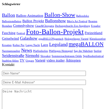
Schlagwörter
Ballon-Show
Ballon
Ballon-Animation
Ballondeko
Ballonshow
Ballon Projekt
Balloninstallation
Bike'n Art Festival
Bosnien
Comedyshow
Bostalsee
Cäsar&Cleopatra
Dschungelnacht Zoo Augsburg
Ecuador
Foto-Ballon-Projekt
Fasching
Freizeitland
Festival
Galashow
Geiselwind
gigaBALLONgantisch
Holzgerlinger Varieté
Kleinkunstfest
megaBALLON
Legoland
Laos
Kroatien
Kultur Pur
Lange Nacht
News
Narzissenzauber
Pfaffenhofen
Pfäffingen Heimspiel
Sag die Wahrheit
Seefest
Seidenstraße
Sirmobi
Slowakei
Sommernachtstraum Oelde
Spielbudenfestival
TV
Varieté
video trailer
Äthiopien
Stadtfest Ahlen
Ungarn
Kontakt