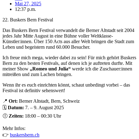
Mai 27, 2025
12:37 p.m.
22. Buskers Bern Festival
Das Buskers Bern Festival verwandelt die Berner Altstadt seit 2004
jedes Jahr Mitte August in eine Bühne voller Weltklasse-
Künstler:innen. Über 150 Acts aus aller Welt bringen die Stadt zum
Leben und begeistern rund 60.000 Besucher.
Ich freue mich mega, wieder dabei zu sein! Für mich gehört Buskers
Bern zu den besten Festivals, auf denen ich je auftreten durfte. Mit
meiner Show
„Romeo und Julia“
werde ich die Zuschauer:innen
mitreißen und zum Lachen bringen.
Wenn ihr es euch einrichten könnt, schaut unbedingt vorbei – das
Festival ist definitiv sehenswert!
📍
Ort:
Berner Altstadt, Bern, Schweiz
🗓️
Datum:
7. – 9. August 2025
🕕
Zeiten:
18:00 – 00:30 Uhr
Mehr Infos:
👉
buskersbern.ch