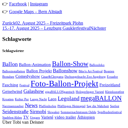
👉
Facebook
|
Instagram
👉
Google Maps – Bern Altstadt
Zurück
02. August 2025 – Freizeitpark Plohn
15.-17. August 2025 – Lenzburg Gauklerfestival
Nächster
Schlagworte
Schlagwörter
Ballon-Show
Ballon
Ballon-Animation
Ballondeko
Ballonshow
Ballon Projekt
Balloninstallation
Bike'n Art Festival
Bosnien
Comedyshow
Bostalsee
Cäsar&Cleopatra
Dschungelnacht Zoo Augsburg
Ecuador
Foto-Ballon-Projekt
Fasching
Freizeitland
Festival
Galashow
Geiselwind
gigaBALLONgantisch
Holzgerlinger Varieté
Kleinkunstfest
megaBALLON
Legoland
Laos
Kroatien
Kultur Pur
Lange Nacht
News
Narzissenzauber
Pfaffenhofen
Pfäffingen Heimspiel
Sag die Wahrheit
Seefest
Seidenstraße
Sirmobi
Slowakei
Sommernachtstraum Oelde
Spielbudenfestival
TV
Varieté
video trailer
Äthiopien
Stadtfest Ahlen
Ungarn
Über Tobi van Deisner