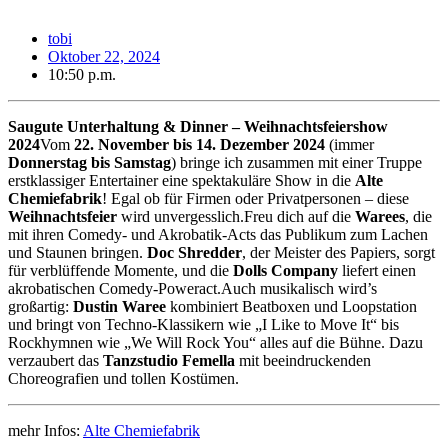
tobi
Oktober 22, 2024
10:50 p.m.
Saugute Unterhaltung & Dinner – Weihnachtsfeiershow
2024
Vom
22. November bis 14. Dezember 2024
(immer
Donnerstag bis Samstag
) bringe ich
zusammen mit einer Truppe
erstklassiger Entertainer eine spektakuläre Show in die
Alte
Chemiefabrik
! Egal ob für Firmen oder Privatpersonen – diese
Weihnachtsfeier
wird unvergesslich.Freu dich auf die
Warees
, die
mit ihren Comedy- und Akrobatik-Acts das Publikum zum Lachen
und Staunen bringen.
Doc Shredder
, der Meister des Papiers, sorgt
für verblüffende Momente, und die
Dolls Company
liefert einen
akrobatischen Comedy-Poweract.Auch musikalisch wird’s
großartig:
Dustin Waree
kombiniert Beatboxen und Loopstation
und bringt von Techno-Klassikern wie „I Like to Move It“ bis
Rockhymnen wie „We Will Rock You“ alles auf die Bühne. Dazu
verzaubert das
Tanzstudio Femella
mit beeindruckenden
Choreografien und tollen Kostümen.
mehr Infos:
Alte Chemiefabrik