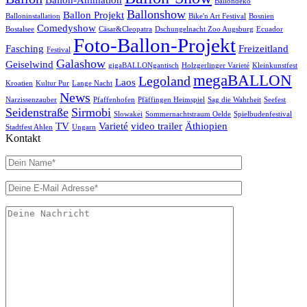
Ballon-Animation
Ballondeko
Ballonshow
Ballon Projekt
Balloninstallation
Bike'n Art Festival
Bosnien
Comedyshow
Bostalsee
Cäsar&Cleopatra
Dschungelnacht Zoo Augsburg
Ecuador
Foto-Ballon-Projekt
Fasching
Freizeitland
Festival
Galashow
Geiselwind
gigaBALLONgantisch
Holzgerlinger Varieté
Kleinkunstfest
megaBALLON
Legoland
Laos
Kroatien
Kultur Pur
Lange Nacht
News
Narzissenzauber
Pfaffenhofen
Pfäffingen Heimspiel
Sag die Wahrheit
Seefest
Seidenstraße
Sirmobi
Slowakei
Sommernachtstraum Oelde
Spielbudenfestival
TV
Varieté
video trailer
Äthiopien
Stadtfest Ahlen
Ungarn
Kontakt