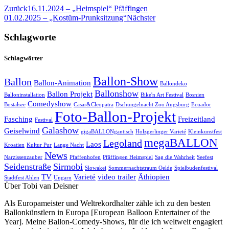
Zurück
16.11.2024 – „Heimspiel“ Pfäffingen
01.02.2025 – „Kostüm-Prunksitzung“
Nächster
Schlagworte
Schlagwörter
Ballon-Show
Ballon
Ballon-Animation
Ballondeko
Ballonshow
Ballon Projekt
Balloninstallation
Bike'n Art Festival
Bosnien
Comedyshow
Bostalsee
Cäsar&Cleopatra
Dschungelnacht Zoo Augsburg
Ecuador
Foto-Ballon-Projekt
Fasching
Freizeitland
Festival
Galashow
Geiselwind
gigaBALLONgantisch
Holzgerlinger Varieté
Kleinkunstfest
megaBALLON
Legoland
Laos
Kroatien
Kultur Pur
Lange Nacht
News
Narzissenzauber
Pfaffenhofen
Pfäffingen Heimspiel
Sag die Wahrheit
Seefest
Seidenstraße
Sirmobi
Slowakei
Sommernachtstraum Oelde
Spielbudenfestival
TV
Varieté
video trailer
Äthiopien
Stadtfest Ahlen
Ungarn
Über Tobi van Deisner
Als Europameister und Weltrekordhalter zähle ich zu den besten
Ballonkünstlern in Europa [European Balloon Entertainer of the
Year]. Meine Ballon-Comedy-Shows, für die ich weltweit engagiert