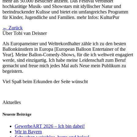
mehr als 50.000 Besucher anzieht. Das Festival verbindet
hochkarätige Musik- und Showstars mit idyllischer Natur und
beeindruckender Kulisse und bietet ein umfangreiches Programm
für Kinder, Jugendliche und Familien. mehr Infos: KulturPur
←
Zurück
Über Tobi van Deisner
Als Europameister und Weltrekordhalter zähle ich zu den besten
Ballonkünstlern in Europa [European Balloon Entertainer of the
Year]. Meine Ballon-Comedy-Shows, für die ich weltweit engagiert
werde, sind einzigartig. Ich habe meine Leidenschaft zum Beruf
gemacht und freue mich jedes Mal aufs Neue mein Publikum zu
begeistern.
Viel Spaß beim Erkunden der Seite wünscht
Aktuelles
Neueste Beiträge
GewerbeART 2026 – Ich bin dabei!
Wir in Bayern