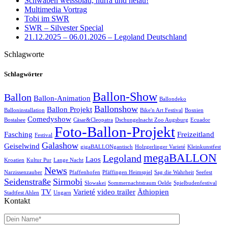
Schwaben weissblau, hurra und helau!
Multimedia Vortrag
Tobi im SWR
SWR – Silvester Special
21.12.2025 – 06.01.2026 – Legoland Deutschland
Schlagworte
Schlagwörter
Ballon-Show
Ballon
Ballon-Animation
Ballondeko
Ballonshow
Ballon Projekt
Balloninstallation
Bike'n Art Festival
Bosnien
Comedyshow
Bostalsee
Cäsar&Cleopatra
Dschungelnacht Zoo Augsburg
Ecuador
Foto-Ballon-Projekt
Fasching
Freizeitland
Festival
Galashow
Geiselwind
gigaBALLONgantisch
Holzgerlinger Varieté
Kleinkunstfest
megaBALLON
Legoland
Laos
Kroatien
Kultur Pur
Lange Nacht
News
Narzissenzauber
Pfaffenhofen
Pfäffingen Heimspiel
Sag die Wahrheit
Seefest
Seidenstraße
Sirmobi
Slowakei
Sommernachtstraum Oelde
Spielbudenfestival
TV
Varieté
video trailer
Äthiopien
Stadtfest Ahlen
Ungarn
Kontakt