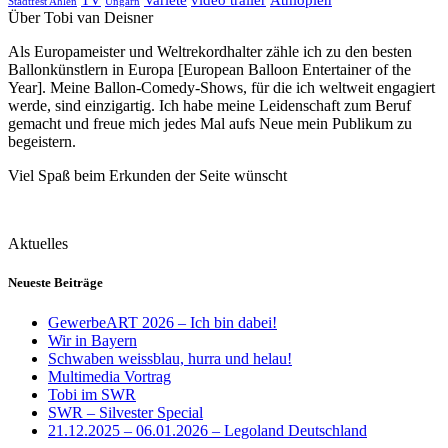
TV
Varieté
video trailer
Äthiopien
Stadtfest Ahlen
Ungarn
Über Tobi van Deisner
Als Europameister und Weltrekordhalter zähle ich zu den besten
Ballonkünstlern in Europa [European Balloon Entertainer of the
Year]. Meine Ballon-Comedy-Shows, für die ich weltweit engagiert
werde, sind einzigartig. Ich habe meine Leidenschaft zum Beruf
gemacht und freue mich jedes Mal aufs Neue mein Publikum zu
begeistern.
Viel Spaß beim Erkunden der Seite wünscht
Aktuelles
Neueste Beiträge
GewerbeART 2026 – Ich bin dabei!
Wir in Bayern
Schwaben weissblau, hurra und helau!
Multimedia Vortrag
Tobi im SWR
SWR – Silvester Special
21.12.2025 – 06.01.2026 – Legoland Deutschland