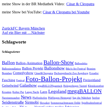
meine Show in der BR Mediathek Video:
Cäsar & Cleopatra
meine Show bei YouTube:
Cäsar & Cleopatra bei Youtube
Zurück
FC Bayern München
Auf ein Bier mit …
Nächster
Schlagworte
Schlagwörter
Ballon-Show
Ballon
Ballon-Animation
Ballondeko
Ballonshow
Ballon Projekt
Balloninstallation
Bike'n Art Festival
Bosnien
Comedyshow
Bostalsee
Cäsar&Cleopatra
Dschungelnacht Zoo Augsburg
Ecuador
Foto-Ballon-Projekt
Fasching
Freizeitland
Festival
Galashow
Geiselwind
gigaBALLONgantisch
Holzgerlinger Varieté
Kleinkunstfest
megaBALLON
Legoland
Laos
Kroatien
Kultur Pur
Lange Nacht
News
Narzissenzauber
Pfaffenhofen
Pfäffingen Heimspiel
Sag die Wahrheit
Seefest
Seidenstraße
Sirmobi
Slowakei
Sommernachtstraum Oelde
Spielbudenfestival