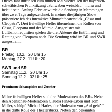
Dieses Jahr durfte ich zum fünften Mal wieder Teil der bayerisch-
schwäbischen Prunksitzung „Schwaben weissblau – hurra und
helau“ sein. Anfang Februar wurde die Sendung in Memmingen
über zwei Tage aufgezeichnet. In meiner diesjährigen Show
präsentiere ich das interaktive Mitmachtheaterstück „Cäsar und
Cleopatra“. Drei freiwillige Helfer übernehmen die Rollen von
Cäsar, Cleopatra und der Mumie. Ausgerüstet mit
Luftballonrequisiten spielen die drei Akteure die Entführung und
Rettung von Cleopatra nach. Die Sendung wird im BR und SWR
ausgestrahlt:
BR
Freitag, 10.2. 20 Uhr 15
Montag, 27.2. 11 Uhr 20
SWR und SR
Samstag 11.2. 20 Uhr 15
Sonntag 12.2. 02 Uhr 25
Prominente Schauspieler und Zuseher
Meine freiwilligen Helfer sind drei Moderatoren des BRs. Neben
den Abenschau-Moderatoren Claudia Finger-Erben und Tom
Meiler, schlüpft Michael Harles, der Moderator von „Auf geht’s“
in die dritte Rolle des Theaterstücks. Neben den bekannten