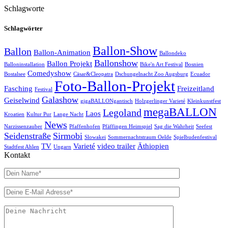
Schlagworte
Schlagwörter
Ballon-Show
Ballon
Ballon-Animation
Ballondeko
Ballonshow
Ballon Projekt
Balloninstallation
Bike'n Art Festival
Bosnien
Comedyshow
Bostalsee
Cäsar&Cleopatra
Dschungelnacht Zoo Augsburg
Ecuador
Foto-Ballon-Projekt
Fasching
Freizeitland
Festival
Galashow
Geiselwind
gigaBALLONgantisch
Holzgerlinger Varieté
Kleinkunstfest
megaBALLON
Legoland
Laos
Kroatien
Kultur Pur
Lange Nacht
News
Narzissenzauber
Pfaffenhofen
Pfäffingen Heimspiel
Sag die Wahrheit
Seefest
Seidenstraße
Sirmobi
Slowakei
Sommernachtstraum Oelde
Spielbudenfestival
TV
Varieté
video trailer
Äthiopien
Stadtfest Ahlen
Ungarn
Kontakt