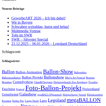
Neueste Beiträge
GewerbeART 2026 – Ich bin dabei!
Wir in Bayern
Schwaben weissblau, hurra und helau!
Multimedia Vortrag
Tobi im SWR
SWR – Silvester Special
21.12.2025 – 06.01.2026 – Legoland Deutschland
Schlagworte
Schlagwörter
Ballon-Show
Ballon
Ballon-Animation
Ballondeko
Ballonshow
Ballon Projekt
Balloninstallation
Bike'n Art Festival
Bosnien
Comedyshow
Bostalsee
Cäsar&Cleopatra
Dschungelnacht Zoo Augsburg
Ecuador
Foto-Ballon-Projekt
Fasching
Freizeitland
Festival
Galashow
Geiselwind
gigaBALLONgantisch
Holzgerlinger Varieté
Kleinkunstfest
megaBALLON
Legoland
Laos
Kroatien
Kultur Pur
Lange Nacht
News