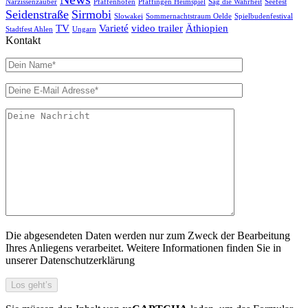
Narzissenzauber
Pfaffenhofen
Pfäffingen Heimspiel
Sag die Wahrheit
Seefest
Seidenstraße
Sirmobi
Slowakei
Sommernachtstraum Oelde
Spielbudenfestival
TV
Varieté
video trailer
Äthiopien
Stadtfest Ahlen
Ungarn
Kontakt
Die abgesendeten Daten werden nur zum Zweck der Bearbeitung
Ihres Anliegens verarbeitet. Weitere Informationen finden Sie in
unserer Datenschutzerklärung