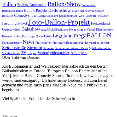
Ballon-Show
Ballon
Ballon-Animation
Ballondeko
Ballonshow
Ballon Projekt
Balloninstallation
Bike'n Art Festival
Bosnien
Comedyshow
Bostalsee
Cäsar&Cleopatra
Dschungelnacht Zoo Augsburg
Ecuador
Foto-Ballon-Projekt
Fasching
Freizeitland
Festival
Galashow
Geiselwind
gigaBALLONgantisch
Holzgerlinger Varieté
Kleinkunstfest
megaBALLON
Legoland
Laos
Kroatien
Kultur Pur
Lange Nacht
News
Narzissenzauber
Pfaffenhofen
Pfäffingen Heimspiel
Sag die Wahrheit
Seefest
Seidenstraße
Sirmobi
Slowakei
Sommernachtstraum Oelde
Spielbudenfestival
TV
Varieté
video trailer
Äthiopien
Stadtfest Ahlen
Ungarn
Über Tobi van Deisner
Als Europameister und Weltrekordhalter zähle ich zu den besten
Ballonkünstlern in Europa [European Balloon Entertainer of the
Year]. Meine Ballon-Comedy-Shows, für die ich weltweit engagiert
werde, sind einzigartig. Ich habe meine Leidenschaft zum Beruf
gemacht und freue mich jedes Mal aufs Neue mein Publikum zu
begeistern.
Viel Spaß beim Erkunden der Seite wünscht
Aktuelles