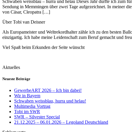
Schwaben weissblau – hurra und helau Dieses Jahr durfte ich zum fü
Sendung in Memmingen über zwei Tage aufgezeichnet. In meiner diesj
von Cäsar, Cleopatra […]
Über Tobi van Deisner
Als Europameister und Weltrekordhalter zähle ich zu den besten Ball
einzigartig. Ich habe meine Leidenschaft zum Beruf gemacht und fre
Viel Spaß beim Erkunden der Seite wünscht
Aktuelles
Neueste Beiträge
GewerbeART 2026 – Ich bin dabei!
Wir in Bayern
Schwaben weissblau, hurra und helau!
Multimedia Vortrag
Tobi im SWR
SWR – Silvester Special
21.12.2025 – 06.01.2026 – Legoland Deutschland