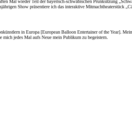
nften Mal wieder Teil der bayerisch-schwäbischen Prunksitzung „Schw
ährigen Show präsentiere ich das interaktive Mitmachtheaterstück „Cäs
onkünstlern in Europa [European Balloon Entertainer of the Year]. Mei
ue mich jedes Mal aufs Neue mein Publikum zu begeistern.