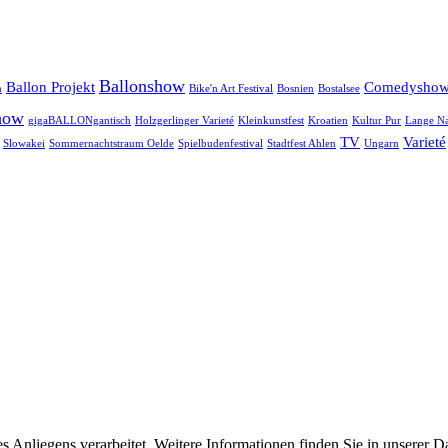
Ballonshow
Ballon Projekt
Comedysho
n
Bike'n Art Festival
Bosnien
Bostalsee
how
gigaBALLONgantisch
Holzgerlinger Varieté
Kleinkunstfest
Kroatien
Kultur Pur
Lange Na
TV
Varieté
Slowakei
Sommernachtstraum Oelde
Spielbudenfestival
Stadtfest Ahlen
Ungarn
Anliegens verarbeitet. Weitere Informationen finden Sie in unserer D