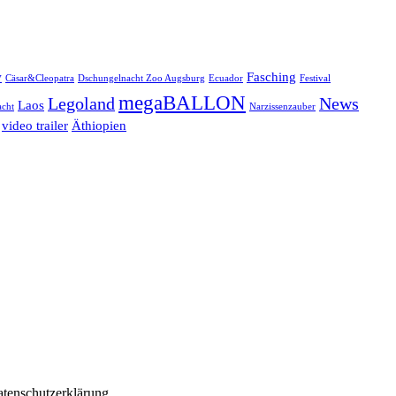
w
Fasching
Cäsar&Cleopatra
Dschungelnacht Zoo Augsburg
Ecuador
Festival
megaBALLON
Legoland
News
Laos
cht
Narzissenzauber
video trailer
Äthiopien
atenschutzerklärung