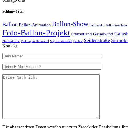
Schlagworte
Schlagwörter
Ballon-Show
Ballon
Ballon-Animation
Ballondeko
Balloninstallatio
Foto-Ballon-Projekt
Galas
Freizeitland Geiselwind
Seidenstraße
Sirmobi
Pfaffenhofen
Pfäffingen Heimspiel
Sag die Wahrheit
Seefest
Kontakt
Die abgesendeten Daten werden nur zum Zweck der Bearbeitung Ihres 