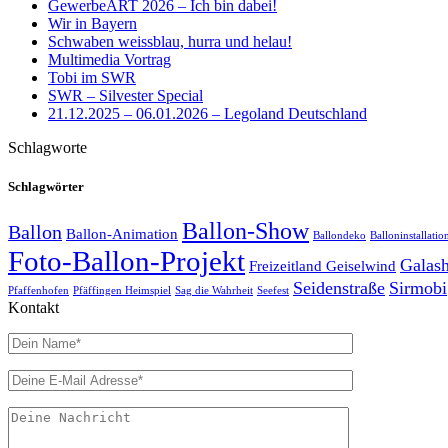
GewerbeART 2026 – Ich bin dabei!
Wir in Bayern
Schwaben weissblau, hurra und helau!
Multimedia Vortrag
Tobi im SWR
SWR – Silvester Special
21.12.2025 – 06.01.2026 – Legoland Deutschland
Schlagworte
Schlagwörter
Ballon-Show
Ballon
Ballon-Animation
Ballondeko
Balloninstallatio
Foto-Ballon-Projekt
Galas
Freizeitland Geiselwind
Seidenstraße
Sirmobi
Pfaffenhofen
Pfäffingen Heimspiel
Sag die Wahrheit
Seefest
Kontakt