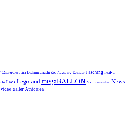
w
Fasching
Cäsar&Cleopatra
Dschungelnacht Zoo Augsburg
Ecuador
Festival
megaBALLON
Legoland
News
Laos
cht
Narzissenzauber
video trailer
Äthiopien