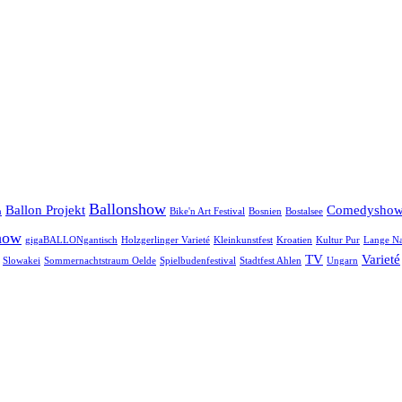
Ballonshow
Ballon Projekt
Comedysho
n
Bike'n Art Festival
Bosnien
Bostalsee
how
gigaBALLONgantisch
Holzgerlinger Varieté
Kleinkunstfest
Kroatien
Kultur Pur
Lange Na
TV
Varieté
Slowakei
Sommernachtstraum Oelde
Spielbudenfestival
Stadtfest Ahlen
Ungarn