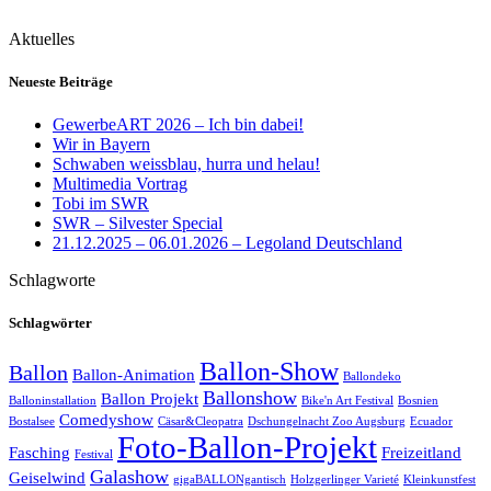
Aktuelles
Neueste Beiträge
GewerbeART 2026 – Ich bin dabei!
Wir in Bayern
Schwaben weissblau, hurra und helau!
Multimedia Vortrag
Tobi im SWR
SWR – Silvester Special
21.12.2025 – 06.01.2026 – Legoland Deutschland
Schlagworte
Schlagwörter
Ballon-Show
Ballon
Ballon-Animation
Ballondeko
Ballonshow
Ballon Projekt
Balloninstallation
Bike'n Art Festival
Bosnien
Comedyshow
Bostalsee
Cäsar&Cleopatra
Dschungelnacht Zoo Augsburg
Ecuador
Foto-Ballon-Projekt
Fasching
Freizeitland
Festival
Galashow
Geiselwind
gigaBALLONgantisch
Holzgerlinger Varieté
Kleinkunstfest