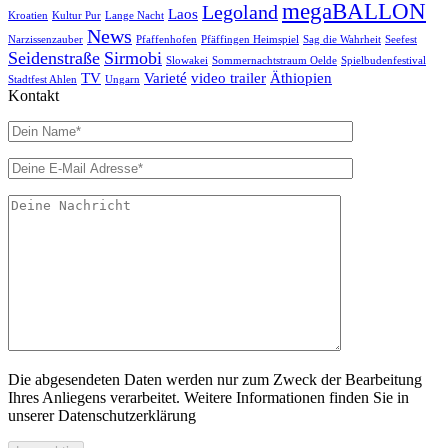
megaBALLON
Legoland
Laos
Kroatien
Kultur Pur
Lange Nacht
News
Narzissenzauber
Pfaffenhofen
Pfäffingen Heimspiel
Sag die Wahrheit
Seefest
Seidenstraße
Sirmobi
Slowakei
Sommernachtstraum Oelde
Spielbudenfestival
TV
Varieté
video trailer
Äthiopien
Stadtfest Ahlen
Ungarn
Kontakt
Die abgesendeten Daten werden nur zum Zweck der Bearbeitung
Ihres Anliegens verarbeitet. Weitere Informationen finden Sie in
unserer Datenschutzerklärung