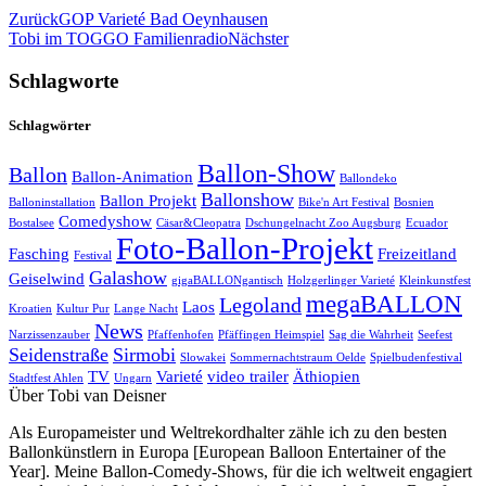
Zurück
GOP Varieté Bad Oeynhausen
Tobi im TOGGO Familienradio
Nächster
Schlagworte
Schlagwörter
Ballon-Show
Ballon
Ballon-Animation
Ballondeko
Ballonshow
Ballon Projekt
Balloninstallation
Bike'n Art Festival
Bosnien
Comedyshow
Bostalsee
Cäsar&Cleopatra
Dschungelnacht Zoo Augsburg
Ecuador
Foto-Ballon-Projekt
Fasching
Freizeitland
Festival
Galashow
Geiselwind
gigaBALLONgantisch
Holzgerlinger Varieté
Kleinkunstfest
megaBALLON
Legoland
Laos
Kroatien
Kultur Pur
Lange Nacht
News
Narzissenzauber
Pfaffenhofen
Pfäffingen Heimspiel
Sag die Wahrheit
Seefest
Seidenstraße
Sirmobi
Slowakei
Sommernachtstraum Oelde
Spielbudenfestival
TV
Varieté
video trailer
Äthiopien
Stadtfest Ahlen
Ungarn
Über Tobi van Deisner
Als Europameister und Weltrekordhalter zähle ich zu den besten
Ballonkünstlern in Europa [European Balloon Entertainer of the
Year]. Meine Ballon-Comedy-Shows, für die ich weltweit engagiert