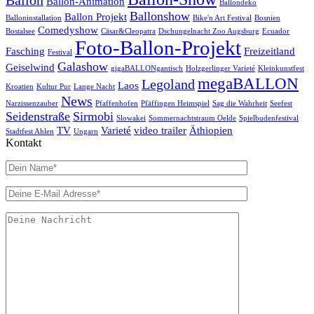
Ballon-Animation
Ballondeko
Ballonshow
Ballon Projekt
Balloninstallation
Bike'n Art Festival
Bosnien
Comedyshow
Bostalsee
Cäsar&Cleopatra
Dschungelnacht Zoo Augsburg
Ecuador
Foto-Ballon-Projekt
Fasching
Freizeitland
Festival
Galashow
Geiselwind
gigaBALLONgantisch
Holzgerlinger Varieté
Kleinkunstfest
megaBALLON
Legoland
Laos
Kroatien
Kultur Pur
Lange Nacht
News
Narzissenzauber
Pfaffenhofen
Pfäffingen Heimspiel
Sag die Wahrheit
Seefest
Seidenstraße
Sirmobi
Slowakei
Sommernachtstraum Oelde
Spielbudenfestival
TV
Varieté
video trailer
Äthiopien
Stadtfest Ahlen
Ungarn
Kontakt