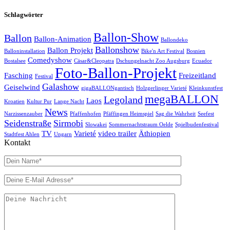
Schlagwörter
Ballon-Show
Ballon
Ballon-Animation
Ballondeko
Ballonshow
Ballon Projekt
Balloninstallation
Bike'n Art Festival
Bosnien
Comedyshow
Bostalsee
Cäsar&Cleopatra
Dschungelnacht Zoo Augsburg
Ecuador
Foto-Ballon-Projekt
Fasching
Freizeitland
Festival
Galashow
Geiselwind
gigaBALLONgantisch
Holzgerlinger Varieté
Kleinkunstfest
megaBALLON
Legoland
Laos
Kroatien
Kultur Pur
Lange Nacht
News
Narzissenzauber
Pfaffenhofen
Pfäffingen Heimspiel
Sag die Wahrheit
Seefest
Seidenstraße
Sirmobi
Slowakei
Sommernachtstraum Oelde
Spielbudenfestival
TV
Varieté
video trailer
Äthiopien
Stadtfest Ahlen
Ungarn
Kontakt