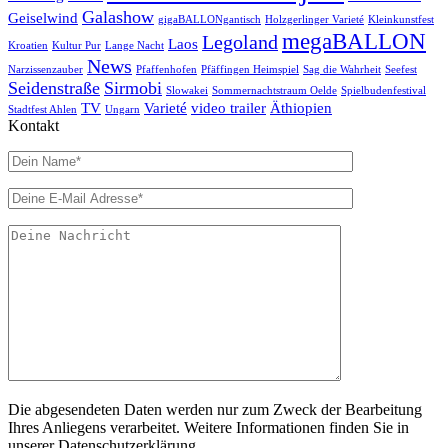
Galashow
Geiselwind
gigaBALLONgantisch
Holzgerlinger Varieté
Kleinkunstfest
megaBALLON
Legoland
Laos
Kroatien
Kultur Pur
Lange Nacht
News
Narzissenzauber
Pfaffenhofen
Pfäffingen Heimspiel
Sag die Wahrheit
Seefest
Seidenstraße
Sirmobi
Slowakei
Sommernachtstraum Oelde
Spielbudenfestival
TV
Varieté
video trailer
Äthiopien
Stadtfest Ahlen
Ungarn
Kontakt
Die abgesendeten Daten werden nur zum Zweck der Bearbeitung
Ihres Anliegens verarbeitet. Weitere Informationen finden Sie in
unserer Datenschutzerklärung