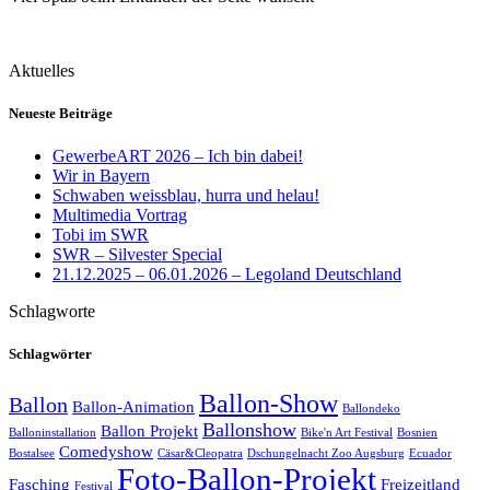
Aktuelles
Neueste Beiträge
GewerbeART 2026 – Ich bin dabei!
Wir in Bayern
Schwaben weissblau, hurra und helau!
Multimedia Vortrag
Tobi im SWR
SWR – Silvester Special
21.12.2025 – 06.01.2026 – Legoland Deutschland
Schlagworte
Schlagwörter
Ballon-Show
Ballon
Ballon-Animation
Ballondeko
Ballonshow
Ballon Projekt
Balloninstallation
Bike'n Art Festival
Bosnien
Comedyshow
Bostalsee
Cäsar&Cleopatra
Dschungelnacht Zoo Augsburg
Ecuador
Foto-Ballon-Projekt
Fasching
Freizeitland
Festival