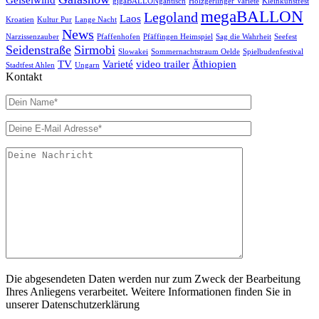
gigaBALLONgantisch
Holzgerlinger Varieté
Kleinkunstfest
megaBALLON
Legoland
Laos
Kroatien
Kultur Pur
Lange Nacht
News
Narzissenzauber
Pfaffenhofen
Pfäffingen Heimspiel
Sag die Wahrheit
Seefest
Seidenstraße
Sirmobi
Slowakei
Sommernachtstraum Oelde
Spielbudenfestival
TV
Varieté
video trailer
Äthiopien
Stadtfest Ahlen
Ungarn
Kontakt
Die abgesendeten Daten werden nur zum Zweck der Bearbeitung
Ihres Anliegens verarbeitet. Weitere Informationen finden Sie in
unserer Datenschutzerklärung