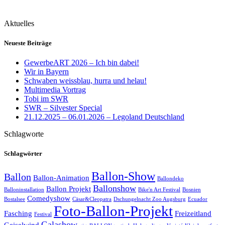
Aktuelles
Neueste Beiträge
GewerbeART 2026 – Ich bin dabei!
Wir in Bayern
Schwaben weissblau, hurra und helau!
Multimedia Vortrag
Tobi im SWR
SWR – Silvester Special
21.12.2025 – 06.01.2026 – Legoland Deutschland
Schlagworte
Schlagwörter
Ballon-Show
Ballon
Ballon-Animation
Ballondeko
Ballonshow
Ballon Projekt
Balloninstallation
Bike'n Art Festival
Bosnien
Comedyshow
Bostalsee
Cäsar&Cleopatra
Dschungelnacht Zoo Augsburg
Ecuador
Foto-Ballon-Projekt
Fasching
Freizeitland
Festival
Galashow
Geiselwind