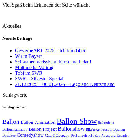
Viel Spaß beim Erkunden der Seite wünscht
Aktuelles
Neueste Beiträge
GewerbeART 2026 – Ich bin dabei!
Wir in Bayern
Schwaben weissblau, hurra und helau!
Multimedia Vortrag
Tobi im SWR
SWR – Silvester Special
21.12.2025 – 06.01.2026 – Legoland Deutschland
Schlagworte
Schlagwörter
Ballon-Show
Ballon
Ballon-Animation
Ballondeko
Ballonshow
Ballon Projekt
Balloninstallation
Bike'n Art Festival
Bosnien
Comedyshow
Bostalsee
Cäsar&Cleopatra
Dschungelnacht Zoo Augsburg
Ecuador