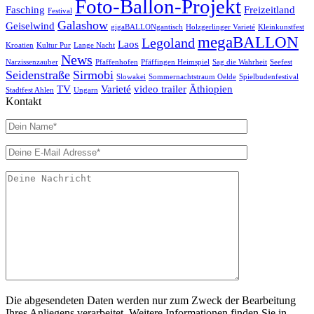
Foto-Ballon-Projekt
Fasching
Freizeitland
Festival
Galashow
Geiselwind
gigaBALLONgantisch
Holzgerlinger Varieté
Kleinkunstfest
megaBALLON
Legoland
Laos
Kroatien
Kultur Pur
Lange Nacht
News
Narzissenzauber
Pfaffenhofen
Pfäffingen Heimspiel
Sag die Wahrheit
Seefest
Seidenstraße
Sirmobi
Slowakei
Sommernachtstraum Oelde
Spielbudenfestival
TV
Varieté
video trailer
Äthiopien
Stadtfest Ahlen
Ungarn
Kontakt
Die abgesendeten Daten werden nur zum Zweck der Bearbeitung
Ihres Anliegens verarbeitet. Weitere Informationen finden Sie in