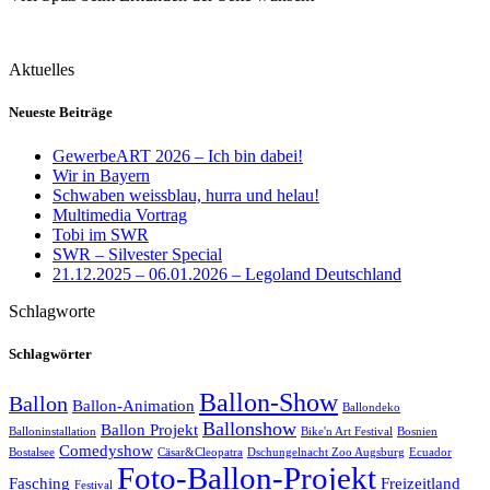
Aktuelles
Neueste Beiträge
GewerbeART 2026 – Ich bin dabei!
Wir in Bayern
Schwaben weissblau, hurra und helau!
Multimedia Vortrag
Tobi im SWR
SWR – Silvester Special
21.12.2025 – 06.01.2026 – Legoland Deutschland
Schlagworte
Schlagwörter
Ballon-Show
Ballon
Ballon-Animation
Ballondeko
Ballonshow
Ballon Projekt
Balloninstallation
Bike'n Art Festival
Bosnien
Comedyshow
Bostalsee
Cäsar&Cleopatra
Dschungelnacht Zoo Augsburg
Ecuador
Foto-Ballon-Projekt
Fasching
Freizeitland
Festival