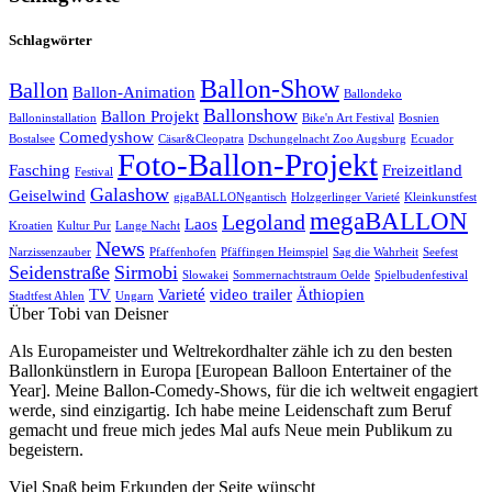
Schlagwörter
Ballon-Show
Ballon
Ballon-Animation
Ballondeko
Ballonshow
Ballon Projekt
Balloninstallation
Bike'n Art Festival
Bosnien
Comedyshow
Bostalsee
Cäsar&Cleopatra
Dschungelnacht Zoo Augsburg
Ecuador
Foto-Ballon-Projekt
Fasching
Freizeitland
Festival
Galashow
Geiselwind
gigaBALLONgantisch
Holzgerlinger Varieté
Kleinkunstfest
megaBALLON
Legoland
Laos
Kroatien
Kultur Pur
Lange Nacht
News
Narzissenzauber
Pfaffenhofen
Pfäffingen Heimspiel
Sag die Wahrheit
Seefest
Seidenstraße
Sirmobi
Slowakei
Sommernachtstraum Oelde
Spielbudenfestival
TV
Varieté
video trailer
Äthiopien
Stadtfest Ahlen
Ungarn
Über Tobi van Deisner
Als Europameister und Weltrekordhalter zähle ich zu den besten
Ballonkünstlern in Europa [European Balloon Entertainer of the
Year]. Meine Ballon-Comedy-Shows, für die ich weltweit engagiert
werde, sind einzigartig. Ich habe meine Leidenschaft zum Beruf
gemacht und freue mich jedes Mal aufs Neue mein Publikum zu
begeistern.
Viel Spaß beim Erkunden der Seite wünscht