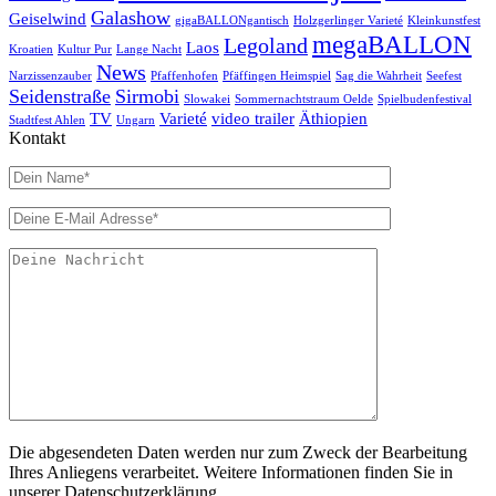
Galashow
Geiselwind
gigaBALLONgantisch
Holzgerlinger Varieté
Kleinkunstfest
megaBALLON
Legoland
Laos
Kroatien
Kultur Pur
Lange Nacht
News
Narzissenzauber
Pfaffenhofen
Pfäffingen Heimspiel
Sag die Wahrheit
Seefest
Seidenstraße
Sirmobi
Slowakei
Sommernachtstraum Oelde
Spielbudenfestival
TV
Varieté
video trailer
Äthiopien
Stadtfest Ahlen
Ungarn
Kontakt
Die abgesendeten Daten werden nur zum Zweck der Bearbeitung
Ihres Anliegens verarbeitet. Weitere Informationen finden Sie in
unserer Datenschutzerklärung