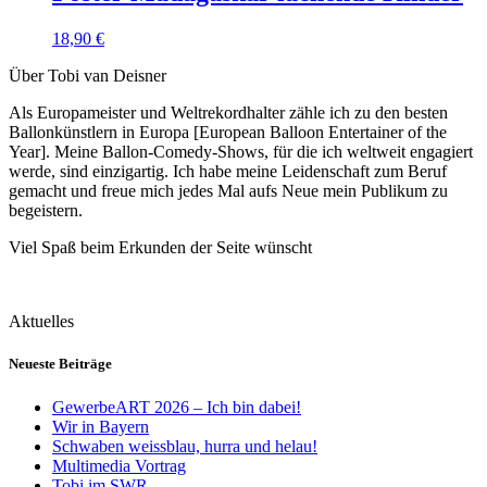
18,90
€
Über Tobi van Deisner
Als Europameister und Weltrekordhalter zähle ich zu den besten
Ballonkünstlern in Europa [European Balloon Entertainer of the
Year]. Meine Ballon-Comedy-Shows, für die ich weltweit engagiert
werde, sind einzigartig. Ich habe meine Leidenschaft zum Beruf
gemacht und freue mich jedes Mal aufs Neue mein Publikum zu
begeistern.
Viel Spaß beim Erkunden der Seite wünscht
Aktuelles
Neueste Beiträge
GewerbeART 2026 – Ich bin dabei!
Wir in Bayern
Schwaben weissblau, hurra und helau!
Multimedia Vortrag
Tobi im SWR