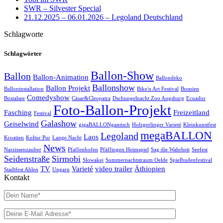
SWR – Silvester Special
21.12.2025 – 06.01.2026 – Legoland Deutschland
Schlagworte
Schlagwörter
Ballon-Show
Ballon
Ballon-Animation
Ballondeko
Ballonshow
Ballon Projekt
Balloninstallation
Bike'n Art Festival
Bosnien
Comedyshow
Bostalsee
Cäsar&Cleopatra
Dschungelnacht Zoo Augsburg
Ecuador
Foto-Ballon-Projekt
Fasching
Freizeitland
Festival
Galashow
Geiselwind
gigaBALLONgantisch
Holzgerlinger Varieté
Kleinkunstfest
megaBALLON
Legoland
Laos
Kroatien
Kultur Pur
Lange Nacht
News
Narzissenzauber
Pfaffenhofen
Pfäffingen Heimspiel
Sag die Wahrheit
Seefest
Seidenstraße
Sirmobi
Slowakei
Sommernachtstraum Oelde
Spielbudenfestival
TV
Varieté
video trailer
Äthiopien
Stadtfest Ahlen
Ungarn
Kontakt