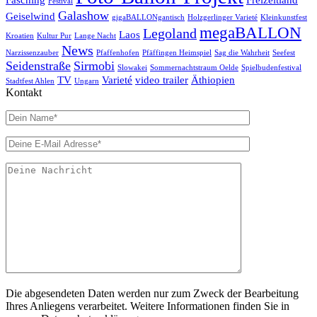
Fasching
Freizeitland
Festival
Galashow
Geiselwind
gigaBALLONgantisch
Holzgerlinger Varieté
Kleinkunstfest
megaBALLON
Legoland
Laos
Kroatien
Kultur Pur
Lange Nacht
News
Narzissenzauber
Pfaffenhofen
Pfäffingen Heimspiel
Sag die Wahrheit
Seefest
Seidenstraße
Sirmobi
Slowakei
Sommernachtstraum Oelde
Spielbudenfestival
TV
Varieté
video trailer
Äthiopien
Stadtfest Ahlen
Ungarn
Kontakt
Die abgesendeten Daten werden nur zum Zweck der Bearbeitung
Ihres Anliegens verarbeitet. Weitere Informationen finden Sie in