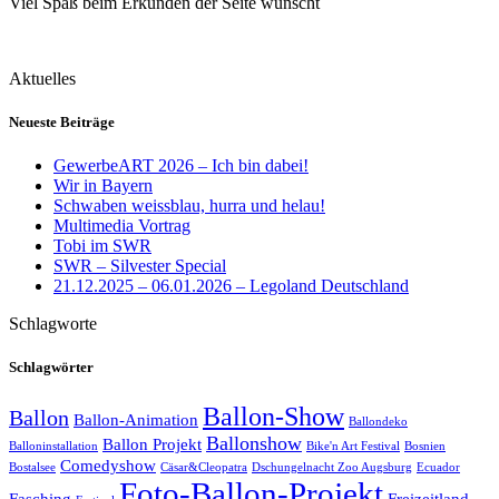
Viel Spaß beim Erkunden der Seite wünscht
Aktuelles
Neueste Beiträge
GewerbeART 2026 – Ich bin dabei!
Wir in Bayern
Schwaben weissblau, hurra und helau!
Multimedia Vortrag
Tobi im SWR
SWR – Silvester Special
21.12.2025 – 06.01.2026 – Legoland Deutschland
Schlagworte
Schlagwörter
Ballon-Show
Ballon
Ballon-Animation
Ballondeko
Ballonshow
Ballon Projekt
Balloninstallation
Bike'n Art Festival
Bosnien
Comedyshow
Bostalsee
Cäsar&Cleopatra
Dschungelnacht Zoo Augsburg
Ecuador
Foto-Ballon-Projekt