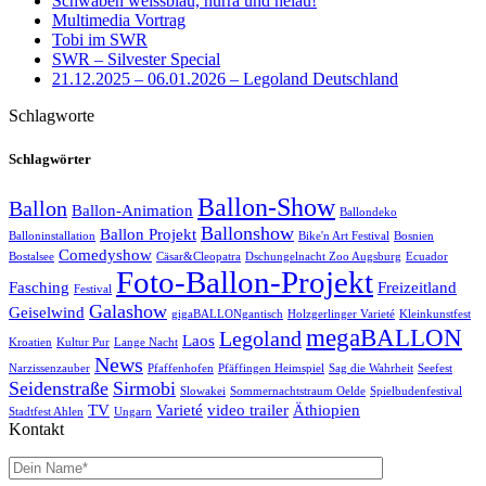
Schwaben weissblau, hurra und helau!
Multimedia Vortrag
Tobi im SWR
SWR – Silvester Special
21.12.2025 – 06.01.2026 – Legoland Deutschland
Schlagworte
Schlagwörter
Ballon-Show
Ballon
Ballon-Animation
Ballondeko
Ballonshow
Ballon Projekt
Balloninstallation
Bike'n Art Festival
Bosnien
Comedyshow
Bostalsee
Cäsar&Cleopatra
Dschungelnacht Zoo Augsburg
Ecuador
Foto-Ballon-Projekt
Fasching
Freizeitland
Festival
Galashow
Geiselwind
gigaBALLONgantisch
Holzgerlinger Varieté
Kleinkunstfest
megaBALLON
Legoland
Laos
Kroatien
Kultur Pur
Lange Nacht
News
Narzissenzauber
Pfaffenhofen
Pfäffingen Heimspiel
Sag die Wahrheit
Seefest
Seidenstraße
Sirmobi
Slowakei
Sommernachtstraum Oelde
Spielbudenfestival
TV
Varieté
video trailer
Äthiopien
Stadtfest Ahlen
Ungarn
Kontakt