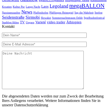
gigaBALLONgantisch
Holzgerlinger Varieté
Kleinkunstfest
megaBALLON
Legoland
Laos
Kroatien
Kultur Pur
Lange Nacht
News
Narzissenzauber
Pfaffenhofen
Pfäffingen Heimspiel
Sag die Wahrheit
Seefest
Seidenstraße
Sirmobi
Slowakei
Sommernachtstraum Oelde
Spielbudenfestival
TV
Varieté
video trailer
Äthiopien
Stadtfest Ahlen
Ungarn
Kontakt
Die abgesendeten Daten werden nur zum Zweck der Bearbeitung
Ihres Anliegens verarbeitet. Weitere Informationen finden Sie in
unserer Datenschutzerklärung