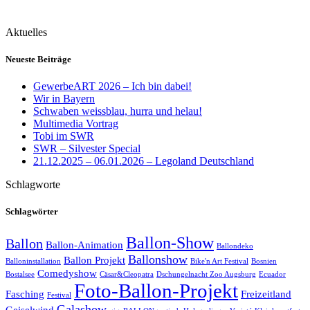
Aktuelles
Neueste Beiträge
GewerbeART 2026 – Ich bin dabei!
Wir in Bayern
Schwaben weissblau, hurra und helau!
Multimedia Vortrag
Tobi im SWR
SWR – Silvester Special
21.12.2025 – 06.01.2026 – Legoland Deutschland
Schlagworte
Schlagwörter
Ballon-Show
Ballon
Ballon-Animation
Ballondeko
Ballonshow
Ballon Projekt
Balloninstallation
Bike'n Art Festival
Bosnien
Comedyshow
Bostalsee
Cäsar&Cleopatra
Dschungelnacht Zoo Augsburg
Ecuador
Foto-Ballon-Projekt
Fasching
Freizeitland
Festival
Galashow
Geiselwind