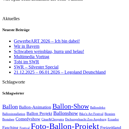
Aktuelles
Neueste Beiträge
GewerbeART 2026 – Ich bin dabei!
Wir in Bayern
Schwaben weissblau, hurra und helau!
Multimedia Vortrag
Tobi im SWR
SWR – Silvester Special
21.12.2025 – 06.01.2026 – Legoland Deutschland
Schlagworte
Schlagwörter
Ballon-Show
Ballon
Ballon-Animation
Ballondeko
Ballonshow
Ballon Projekt
Balloninstallation
Bike'n Art Festival
Bosnien
Comedyshow
Bostalsee
Cäsar&Cleopatra
Dschungelnacht Zoo Augsburg
Ecuador
Foto-Ballon-Projekt
Fasching
Freizeitland
Festival