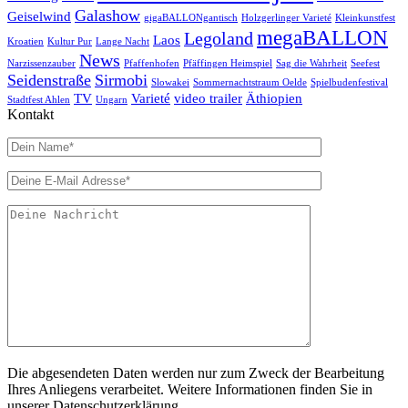
Galashow
Geiselwind
gigaBALLONgantisch
Holzgerlinger Varieté
Kleinkunstfest
megaBALLON
Legoland
Laos
Kroatien
Kultur Pur
Lange Nacht
News
Narzissenzauber
Pfaffenhofen
Pfäffingen Heimspiel
Sag die Wahrheit
Seefest
Seidenstraße
Sirmobi
Slowakei
Sommernachtstraum Oelde
Spielbudenfestival
TV
Varieté
video trailer
Äthiopien
Stadtfest Ahlen
Ungarn
Kontakt
Die abgesendeten Daten werden nur zum Zweck der Bearbeitung
Ihres Anliegens verarbeitet. Weitere Informationen finden Sie in
unserer Datenschutzerklärung