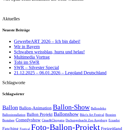
Aktuelles
Neueste Beiträge
GewerbeART 2026 – Ich bin dabei!
Wir in Bayern
Schwaben weissblau, hurra und helau!
Multimedia Vortrag
Tobi im SWR
SWR – Silvester Special
21.12.2025 – 06.01.2026 – Legoland Deutschland
Schlagworte
Schlagwörter
Ballon-Show
Ballon
Ballon-Animation
Ballondeko
Ballonshow
Ballon Projekt
Balloninstallation
Bike'n Art Festival
Bosnien
Comedyshow
Bostalsee
Cäsar&Cleopatra
Dschungelnacht Zoo Augsburg
Ecuador
Foto-Ballon-Projekt
Fasching
Freizeitland
Festival