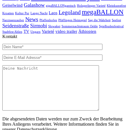
Galashow
Geiselwind
gigaBALLONgantisch
Holzgerlinger Varieté
Kleinkunstfest
megaBALLON
Legoland
Laos
Kroatien
Kultur Pur
Lange Nacht
News
Narzissenzauber
Pfaffenhofen
Pfäffingen Heimspiel
Sag die Wahrheit
Seefest
Seidenstraße
Sirmobi
Slowakei
Sommernachtstraum Oelde
Spielbudenfestival
TV
Varieté
video trailer
Äthiopien
Stadtfest Ahlen
Ungarn
Kontakt
Die abgesendeten Daten werden nur zum Zweck der Bearbeitung
Ihres Anliegens verarbeitet. Weitere Informationen finden Sie in
unserer Datenschutzerklärung