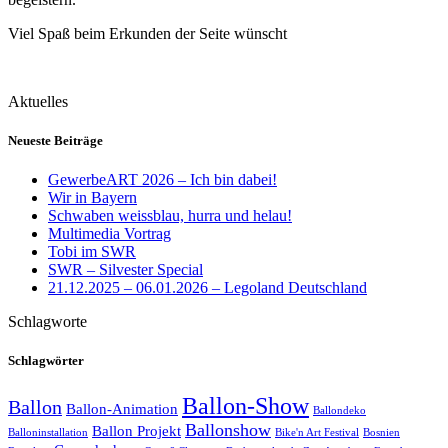
Viel Spaß beim Erkunden der Seite wünscht
Aktuelles
Neueste Beiträge
GewerbeART 2026 – Ich bin dabei!
Wir in Bayern
Schwaben weissblau, hurra und helau!
Multimedia Vortrag
Tobi im SWR
SWR – Silvester Special
21.12.2025 – 06.01.2026 – Legoland Deutschland
Schlagworte
Schlagwörter
Ballon-Show
Ballon
Ballon-Animation
Ballondeko
Ballonshow
Ballon Projekt
Balloninstallation
Bike'n Art Festival
Bosnien