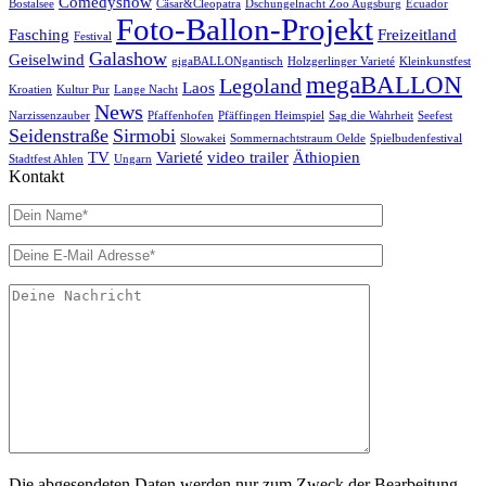
Comedyshow
Bostalsee
Cäsar&Cleopatra
Dschungelnacht Zoo Augsburg
Ecuador
Foto-Ballon-Projekt
Fasching
Freizeitland
Festival
Galashow
Geiselwind
gigaBALLONgantisch
Holzgerlinger Varieté
Kleinkunstfest
megaBALLON
Legoland
Laos
Kroatien
Kultur Pur
Lange Nacht
News
Narzissenzauber
Pfaffenhofen
Pfäffingen Heimspiel
Sag die Wahrheit
Seefest
Seidenstraße
Sirmobi
Slowakei
Sommernachtstraum Oelde
Spielbudenfestival
TV
Varieté
video trailer
Äthiopien
Stadtfest Ahlen
Ungarn
Kontakt
Die abgesendeten Daten werden nur zum Zweck der Bearbeitung