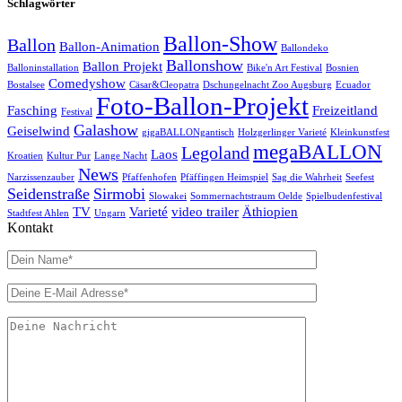
Schlagwörter
Ballon-Show
Ballon
Ballon-Animation
Ballondeko
Ballonshow
Ballon Projekt
Balloninstallation
Bike'n Art Festival
Bosnien
Comedyshow
Bostalsee
Cäsar&Cleopatra
Dschungelnacht Zoo Augsburg
Ecuador
Foto-Ballon-Projekt
Fasching
Freizeitland
Festival
Galashow
Geiselwind
gigaBALLONgantisch
Holzgerlinger Varieté
Kleinkunstfest
megaBALLON
Legoland
Laos
Kroatien
Kultur Pur
Lange Nacht
News
Narzissenzauber
Pfaffenhofen
Pfäffingen Heimspiel
Sag die Wahrheit
Seefest
Seidenstraße
Sirmobi
Slowakei
Sommernachtstraum Oelde
Spielbudenfestival
TV
Varieté
video trailer
Äthiopien
Stadtfest Ahlen
Ungarn
Kontakt