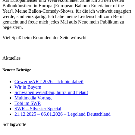
Als Europameister und Weltrekordhalter zähle ich zu den besten
Ballonkünstlern in Europa [European Balloon Entertainer of the
Year]. Meine Ballon-Comedy-Shows, für die ich weltweit engagiert
werde, sind einzigartig. Ich habe meine Leidenschaft zum Beruf
gemacht und freue mich jedes Mal aufs Neue mein Publikum zu
begeistern.
Viel Spaß beim Erkunden der Seite wünscht
Aktuelles
Neueste Beiträge
GewerbeART 2026 – Ich bin dabei!
Wir in Bayern
Schwaben weissblau, hurra und helau!
Multimedia Vortrag
Tobi im SWR
SWR – Silvester Special
21.12.2025 – 06.01.2026 – Legoland Deutschland
Schlagworte