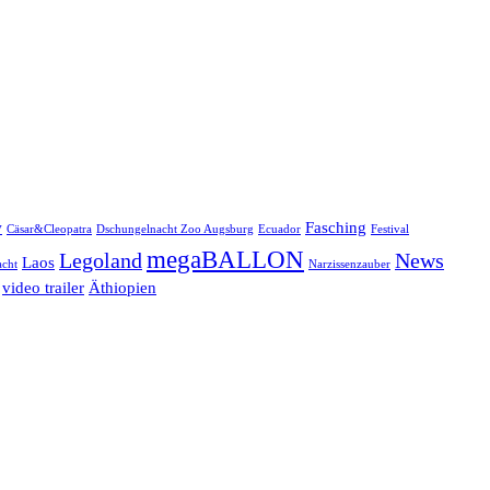
w
Fasching
Cäsar&Cleopatra
Dschungelnacht Zoo Augsburg
Ecuador
Festival
megaBALLON
Legoland
News
Laos
cht
Narzissenzauber
video trailer
Äthiopien