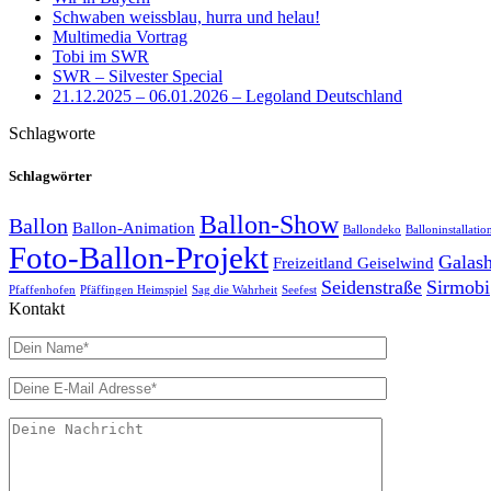
Schwaben weissblau, hurra und helau!
Multimedia Vortrag
Tobi im SWR
SWR – Silvester Special
21.12.2025 – 06.01.2026 – Legoland Deutschland
Schlagworte
Schlagwörter
Ballon-Show
Ballon
Ballon-Animation
Ballondeko
Balloninstallatio
Foto-Ballon-Projekt
Galas
Freizeitland Geiselwind
Seidenstraße
Sirmobi
Pfaffenhofen
Pfäffingen Heimspiel
Sag die Wahrheit
Seefest
Kontakt