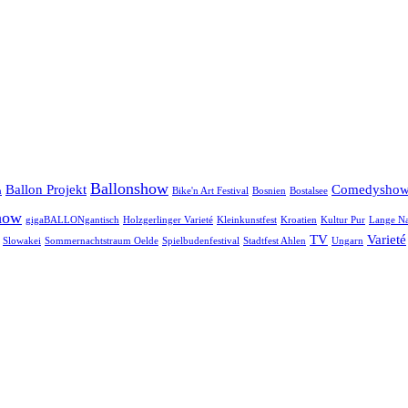
Ballonshow
Ballon Projekt
Comedysho
n
Bike'n Art Festival
Bosnien
Bostalsee
how
gigaBALLONgantisch
Holzgerlinger Varieté
Kleinkunstfest
Kroatien
Kultur Pur
Lange Na
TV
Varieté
Slowakei
Sommernachtstraum Oelde
Spielbudenfestival
Stadtfest Ahlen
Ungarn