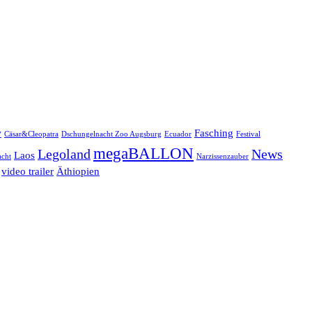
w
Fasching
Cäsar&Cleopatra
Dschungelnacht Zoo Augsburg
Ecuador
Festival
megaBALLON
Legoland
News
Laos
cht
Narzissenzauber
video trailer
Äthiopien