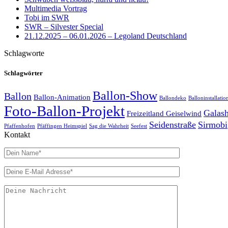
Multimedia Vortrag
Tobi im SWR
SWR – Silvester Special
21.12.2025 – 06.01.2026 – Legoland Deutschland
Schlagworte
Schlagwörter
Ballon-Show
Ballon
Ballon-Animation
Ballondeko
Balloninstallatio
Foto-Ballon-Projekt
Galas
Freizeitland Geiselwind
Seidenstraße
Sirmobi
Pfaffenhofen
Pfäffingen Heimspiel
Sag die Wahrheit
Seefest
Kontakt