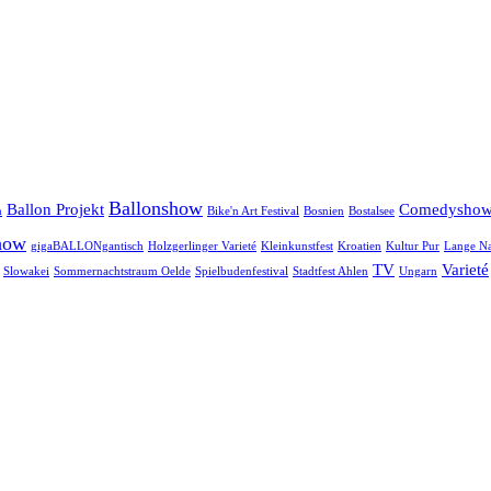
Ballonshow
Ballon Projekt
Comedysho
n
Bike'n Art Festival
Bosnien
Bostalsee
how
gigaBALLONgantisch
Holzgerlinger Varieté
Kleinkunstfest
Kroatien
Kultur Pur
Lange Na
TV
Varieté
Slowakei
Sommernachtstraum Oelde
Spielbudenfestival
Stadtfest Ahlen
Ungarn