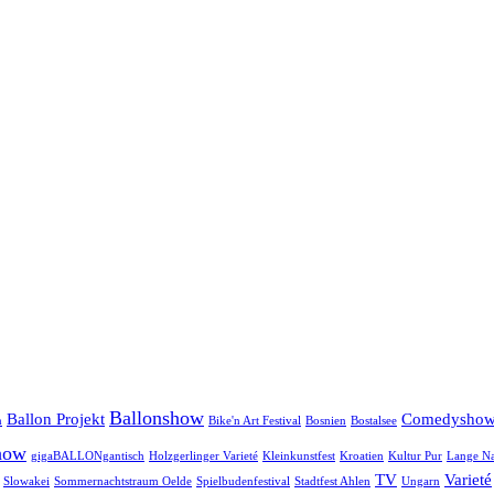
Ballonshow
Ballon Projekt
Comedysho
n
Bike'n Art Festival
Bosnien
Bostalsee
how
gigaBALLONgantisch
Holzgerlinger Varieté
Kleinkunstfest
Kroatien
Kultur Pur
Lange Na
TV
Varieté
Slowakei
Sommernachtstraum Oelde
Spielbudenfestival
Stadtfest Ahlen
Ungarn