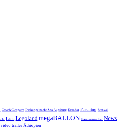
w
Fasching
Cäsar&Cleopatra
Dschungelnacht Zoo Augsburg
Ecuador
Festival
megaBALLON
Legoland
News
Laos
cht
Narzissenzauber
video trailer
Äthiopien