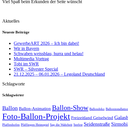
Viel Spaß beim Erkunden der Seite wünscht
Aktuelles
Neueste Beiträge
GewerbeART 2026 – Ich bin dabei!
Wir in Bayern
Schwaben weissblau, hurra und helau!
Multimedia Vortrag
Tobi im SWR
SWR – Silvester Special
21.12.2025 – 06.01.2026 – Legoland Deutschland
Schlagworte
Schlagwörter
Ballon-Show
Ballon
Ballon-Animation
Ballondeko
Balloninstallatio
Foto-Ballon-Projekt
Galas
Freizeitland Geiselwind
Seidenstraße
Sirmobi
Pfaffenhofen
Pfäffingen Heimspiel
Sag die Wahrheit
Seefest