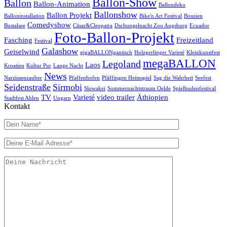
Ballon-Show
Ballon
Ballon-Animation
Ballondeko
Ballonshow
Ballon Projekt
Balloninstallation
Bike'n Art Festival
Bosnien
Comedyshow
Bostalsee
Cäsar&Cleopatra
Dschungelnacht Zoo Augsburg
Ecuador
Foto-Ballon-Projekt
Fasching
Freizeitland
Festival
Galashow
Geiselwind
gigaBALLONgantisch
Holzgerlinger Varieté
Kleinkunstfest
megaBALLON
Legoland
Laos
Kroatien
Kultur Pur
Lange Nacht
News
Narzissenzauber
Pfaffenhofen
Pfäffingen Heimspiel
Sag die Wahrheit
Seefest
Seidenstraße
Sirmobi
Slowakei
Sommernachtstraum Oelde
Spielbudenfestival
TV
Varieté
video trailer
Äthiopien
Stadtfest Ahlen
Ungarn
Kontakt