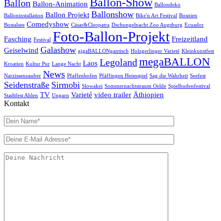
Ballon-Show
Ballon
Ballon-Animation
Ballondeko
Ballonshow
Ballon Projekt
Balloninstallation
Bike'n Art Festival
Bosnien
Comedyshow
Bostalsee
Cäsar&Cleopatra
Dschungelnacht Zoo Augsburg
Ecuador
Foto-Ballon-Projekt
Fasching
Freizeitland
Festival
Galashow
Geiselwind
gigaBALLONgantisch
Holzgerlinger Varieté
Kleinkunstfest
megaBALLON
Legoland
Laos
Kroatien
Kultur Pur
Lange Nacht
News
Narzissenzauber
Pfaffenhofen
Pfäffingen Heimspiel
Sag die Wahrheit
Seefest
Seidenstraße
Sirmobi
Slowakei
Sommernachtstraum Oelde
Spielbudenfestival
TV
Varieté
video trailer
Äthiopien
Stadtfest Ahlen
Ungarn
Kontakt