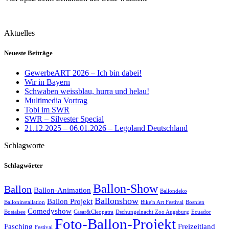
Aktuelles
Neueste Beiträge
GewerbeART 2026 – Ich bin dabei!
Wir in Bayern
Schwaben weissblau, hurra und helau!
Multimedia Vortrag
Tobi im SWR
SWR – Silvester Special
21.12.2025 – 06.01.2026 – Legoland Deutschland
Schlagworte
Schlagwörter
Ballon-Show
Ballon
Ballon-Animation
Ballondeko
Ballonshow
Ballon Projekt
Balloninstallation
Bike'n Art Festival
Bosnien
Comedyshow
Bostalsee
Cäsar&Cleopatra
Dschungelnacht Zoo Augsburg
Ecuador
Foto-Ballon-Projekt
Fasching
Freizeitland
Festival