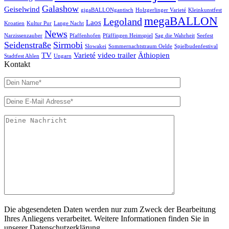
Galashow
Geiselwind
gigaBALLONgantisch
Holzgerlinger Varieté
Kleinkunstfest
megaBALLON
Legoland
Laos
Kroatien
Kultur Pur
Lange Nacht
News
Narzissenzauber
Pfaffenhofen
Pfäffingen Heimspiel
Sag die Wahrheit
Seefest
Seidenstraße
Sirmobi
Slowakei
Sommernachtstraum Oelde
Spielbudenfestival
TV
Varieté
video trailer
Äthiopien
Stadtfest Ahlen
Ungarn
Kontakt
Die abgesendeten Daten werden nur zum Zweck der Bearbeitung
Ihres Anliegens verarbeitet. Weitere Informationen finden Sie in
unserer Datenschutzerklärung