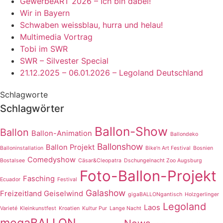
GewerbeART 2026 – Ich bin dabei!
Wir in Bayern
Schwaben weissblau, hurra und helau!
Multimedia Vortrag
Tobi im SWR
SWR – Silvester Special
21.12.2025 – 06.01.2026 – Legoland Deutschland
Schlagworte
Schlagwörter
Ballon-Show
Ballon
Ballon-Animation
Ballondeko
Ballonshow
Ballon Projekt
Balloninstallation
Bike'n Art Festival
Bosnien
Comedyshow
Bostalsee
Cäsar&Cleopatra
Dschungelnacht Zoo Augsburg
Foto-Ballon-Projekt
Fasching
Ecuador
Festival
Galashow
Freizeitland Geiselwind
gigaBALLONgantisch
Holzgerlinger
Legoland
Laos
Varieté
Kleinkunstfest
Kroatien
Kultur Pur
Lange Nacht
megaBALLON