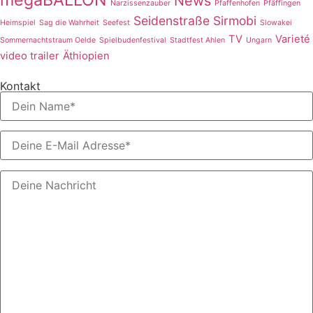
News
Narzissenzauber
Pfaffenhofen
Pfäffingen
Seidenstraße
Sirmobi
Heimspiel
Sag die Wahrheit
Seefest
Slowakei
TV
Varieté
Sommernachtstraum Oelde
Spielbudenfestival
Stadtfest Ahlen
Ungarn
video trailer
Äthiopien
Kontakt