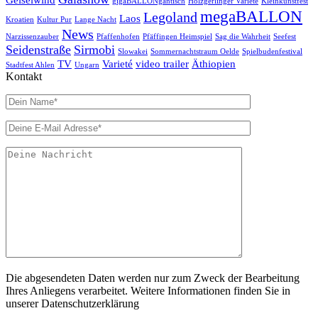
gigaBALLONgantisch
Holzgerlinger Varieté
Kleinkunstfest
megaBALLON
Legoland
Laos
Kroatien
Kultur Pur
Lange Nacht
News
Narzissenzauber
Pfaffenhofen
Pfäffingen Heimspiel
Sag die Wahrheit
Seefest
Seidenstraße
Sirmobi
Slowakei
Sommernachtstraum Oelde
Spielbudenfestival
TV
Varieté
video trailer
Äthiopien
Stadtfest Ahlen
Ungarn
Kontakt
Die abgesendeten Daten werden nur zum Zweck der Bearbeitung
Ihres Anliegens verarbeitet. Weitere Informationen finden Sie in
unserer Datenschutzerklärung