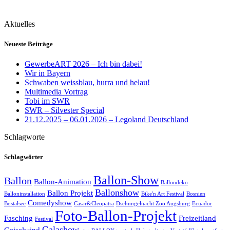
Aktuelles
Neueste Beiträge
GewerbeART 2026 – Ich bin dabei!
Wir in Bayern
Schwaben weissblau, hurra und helau!
Multimedia Vortrag
Tobi im SWR
SWR – Silvester Special
21.12.2025 – 06.01.2026 – Legoland Deutschland
Schlagworte
Schlagwörter
Ballon-Show
Ballon
Ballon-Animation
Ballondeko
Ballonshow
Ballon Projekt
Balloninstallation
Bike'n Art Festival
Bosnien
Comedyshow
Bostalsee
Cäsar&Cleopatra
Dschungelnacht Zoo Augsburg
Ecuador
Foto-Ballon-Projekt
Fasching
Freizeitland
Festival
Galashow
Geiselwind