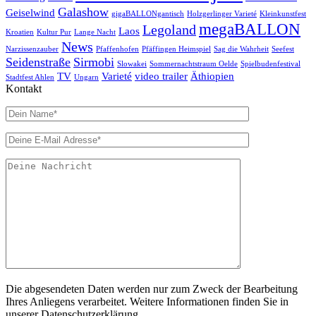
Galashow
Geiselwind
gigaBALLONgantisch
Holzgerlinger Varieté
Kleinkunstfest
megaBALLON
Legoland
Laos
Kroatien
Kultur Pur
Lange Nacht
News
Narzissenzauber
Pfaffenhofen
Pfäffingen Heimspiel
Sag die Wahrheit
Seefest
Seidenstraße
Sirmobi
Slowakei
Sommernachtstraum Oelde
Spielbudenfestival
TV
Varieté
video trailer
Äthiopien
Stadtfest Ahlen
Ungarn
Kontakt
Die abgesendeten Daten werden nur zum Zweck der Bearbeitung
Ihres Anliegens verarbeitet. Weitere Informationen finden Sie in
unserer Datenschutzerklärung