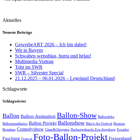
Aktuelles
Neueste Beiträge
GewerbeART 2026 – Ich bin dabei!
Wir in Bayern
Schwaben weissblau, hurra und helau!
Multimedia Vortrag
Tobi im SWR
SWR – Silvester Special
21.12.2025 – 06.01.2026 – Legoland Deutschland
Schlagworte
Schlagwörter
Ballon-Show
Ballon
Ballon-Animation
Ballondeko
Ballonshow
Ballon Projekt
Balloninstallation
Bike'n Art Festival
Bosnien
Comedyshow
Bostalsee
Cäsar&Cleopatra
Dschungelnacht Zoo Augsburg
Ecuador
Foto-Ballon-Projekt
Fasching
Freizeitland
Festival