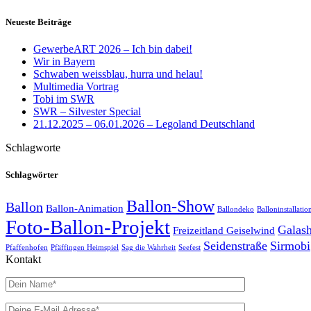
Neueste Beiträge
GewerbeART 2026 – Ich bin dabei!
Wir in Bayern
Schwaben weissblau, hurra und helau!
Multimedia Vortrag
Tobi im SWR
SWR – Silvester Special
21.12.2025 – 06.01.2026 – Legoland Deutschland
Schlagworte
Schlagwörter
Ballon-Show
Ballon
Ballon-Animation
Ballondeko
Balloninstallatio
Foto-Ballon-Projekt
Galas
Freizeitland Geiselwind
Seidenstraße
Sirmobi
Pfaffenhofen
Pfäffingen Heimspiel
Sag die Wahrheit
Seefest
Kontakt