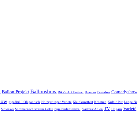
Ballonshow
Ballon Projekt
Comedysho
n
Bike'n Art Festival
Bosnien
Bostalsee
how
gigaBALLONgantisch
Holzgerlinger Varieté
Kleinkunstfest
Kroatien
Kultur Pur
Lange Na
TV
Varieté
Slowakei
Sommernachtstraum Oelde
Spielbudenfestival
Stadtfest Ahlen
Ungarn