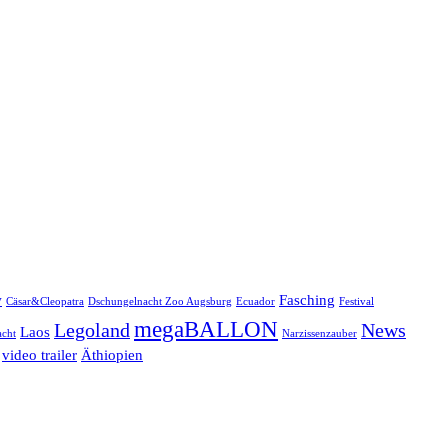
w
Fasching
Cäsar&Cleopatra
Dschungelnacht Zoo Augsburg
Ecuador
Festival
megaBALLON
Legoland
News
Laos
cht
Narzissenzauber
video trailer
Äthiopien