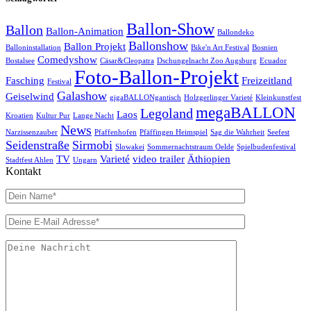
Ballon-Show
Ballon
Ballon-Animation
Ballondeko
Ballonshow
Ballon Projekt
Balloninstallation
Bike'n Art Festival
Bosnien
Comedyshow
Bostalsee
Cäsar&Cleopatra
Dschungelnacht Zoo Augsburg
Ecuador
Foto-Ballon-Projekt
Fasching
Freizeitland
Festival
Galashow
Geiselwind
gigaBALLONgantisch
Holzgerlinger Varieté
Kleinkunstfest
megaBALLON
Legoland
Laos
Kroatien
Kultur Pur
Lange Nacht
News
Narzissenzauber
Pfaffenhofen
Pfäffingen Heimspiel
Sag die Wahrheit
Seefest
Seidenstraße
Sirmobi
Slowakei
Sommernachtstraum Oelde
Spielbudenfestival
TV
Varieté
video trailer
Äthiopien
Stadtfest Ahlen
Ungarn
Kontakt