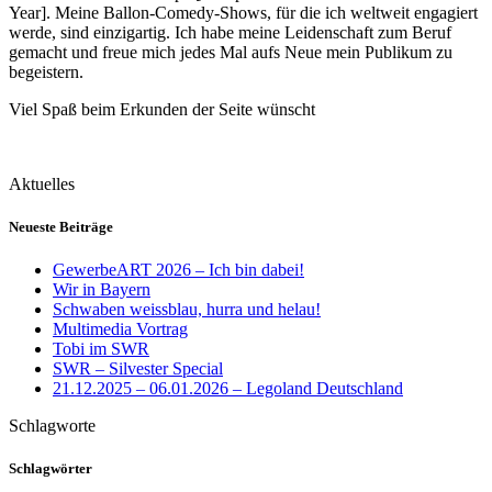
Year]. Meine Ballon-Comedy-Shows, für die ich weltweit engagiert
werde, sind einzigartig. Ich habe meine Leidenschaft zum Beruf
gemacht und freue mich jedes Mal aufs Neue mein Publikum zu
begeistern.
Viel Spaß beim Erkunden der Seite wünscht
Aktuelles
Neueste Beiträge
GewerbeART 2026 – Ich bin dabei!
Wir in Bayern
Schwaben weissblau, hurra und helau!
Multimedia Vortrag
Tobi im SWR
SWR – Silvester Special
21.12.2025 – 06.01.2026 – Legoland Deutschland
Schlagworte
Schlagwörter