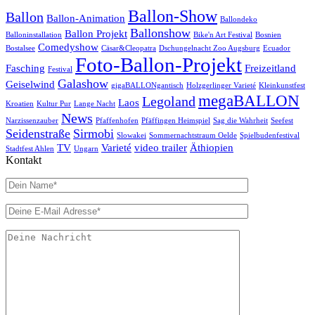
Ballon-Show
Ballon
Ballon-Animation
Ballondeko
Ballonshow
Ballon Projekt
Balloninstallation
Bike'n Art Festival
Bosnien
Comedyshow
Bostalsee
Cäsar&Cleopatra
Dschungelnacht Zoo Augsburg
Ecuador
Foto-Ballon-Projekt
Fasching
Freizeitland
Festival
Galashow
Geiselwind
gigaBALLONgantisch
Holzgerlinger Varieté
Kleinkunstfest
megaBALLON
Legoland
Laos
Kroatien
Kultur Pur
Lange Nacht
News
Narzissenzauber
Pfaffenhofen
Pfäffingen Heimspiel
Sag die Wahrheit
Seefest
Seidenstraße
Sirmobi
Slowakei
Sommernachtstraum Oelde
Spielbudenfestival
TV
Varieté
video trailer
Äthiopien
Stadtfest Ahlen
Ungarn
Kontakt