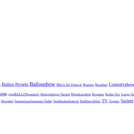
Ballonshow
Ballon Projekt
Comedysho
n
Bike'n Art Festival
Bosnien
Bostalsee
how
gigaBALLONgantisch
Holzgerlinger Varieté
Kleinkunstfest
Kroatien
Kultur Pur
Lange Na
TV
Varieté
Slowakei
Sommernachtstraum Oelde
Spielbudenfestival
Stadtfest Ahlen
Ungarn