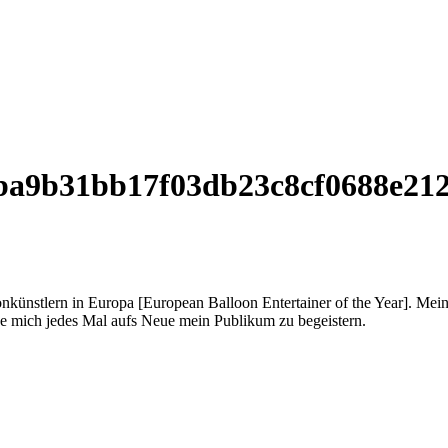
ba9b31bb17f03db23c8cf0688e21
onkünstlern in Europa [European Balloon Entertainer of the Year]. Mei
ue mich jedes Mal aufs Neue mein Publikum zu begeistern.