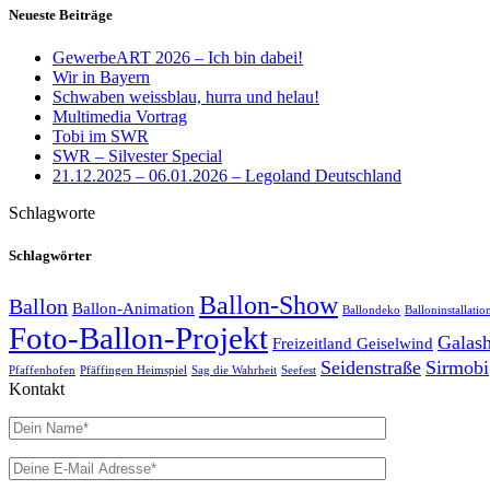
Neueste Beiträge
GewerbeART 2026 – Ich bin dabei!
Wir in Bayern
Schwaben weissblau, hurra und helau!
Multimedia Vortrag
Tobi im SWR
SWR – Silvester Special
21.12.2025 – 06.01.2026 – Legoland Deutschland
Schlagworte
Schlagwörter
Ballon-Show
Ballon
Ballon-Animation
Ballondeko
Balloninstallatio
Foto-Ballon-Projekt
Galas
Freizeitland Geiselwind
Seidenstraße
Sirmobi
Pfaffenhofen
Pfäffingen Heimspiel
Sag die Wahrheit
Seefest
Kontakt