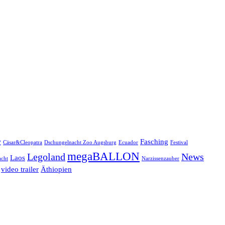
w
Fasching
Cäsar&Cleopatra
Dschungelnacht Zoo Augsburg
Ecuador
Festival
megaBALLON
Legoland
News
Laos
cht
Narzissenzauber
video trailer
Äthiopien