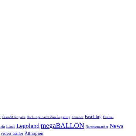
w
Fasching
Cäsar&Cleopatra
Dschungelnacht Zoo Augsburg
Ecuador
Festival
megaBALLON
Legoland
News
Laos
cht
Narzissenzauber
video trailer
Äthiopien