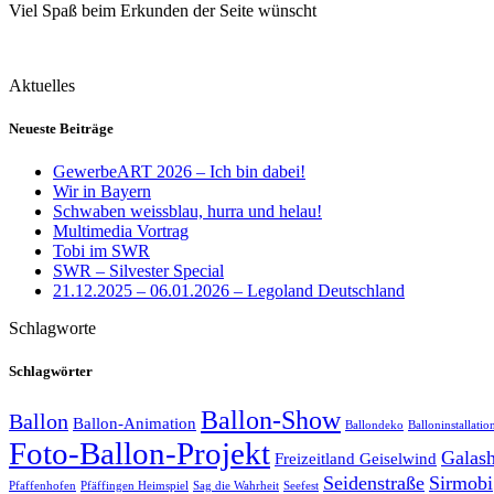
Viel Spaß beim Erkunden der Seite wünscht
Aktuelles
Neueste Beiträge
GewerbeART 2026 – Ich bin dabei!
Wir in Bayern
Schwaben weissblau, hurra und helau!
Multimedia Vortrag
Tobi im SWR
SWR – Silvester Special
21.12.2025 – 06.01.2026 – Legoland Deutschland
Schlagworte
Schlagwörter
Ballon-Show
Ballon
Ballon-Animation
Ballondeko
Balloninstallatio
Foto-Ballon-Projekt
Galas
Freizeitland Geiselwind
Seidenstraße
Sirmobi
Pfaffenhofen
Pfäffingen Heimspiel
Sag die Wahrheit
Seefest