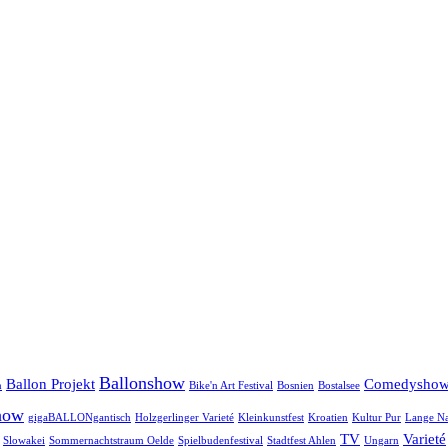
Ballonshow
Ballon Projekt
Comedysho
n
Bike'n Art Festival
Bosnien
Bostalsee
how
gigaBALLONgantisch
Holzgerlinger Varieté
Kleinkunstfest
Kroatien
Kultur Pur
Lange Na
TV
Varieté
Slowakei
Sommernachtstraum Oelde
Spielbudenfestival
Stadtfest Ahlen
Ungarn