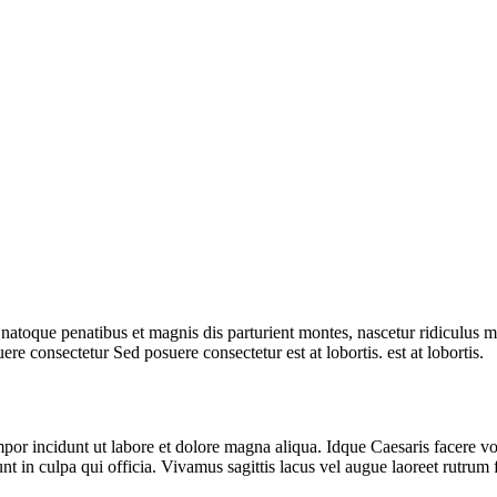
 natoque penatibus et magnis dis parturient montes, nascetur ridiculus mu
re consectetur Sed posuere consectetur est at lobortis. est at lobortis.
mpor incidunt ut labore et dolore magna aliqua. Idque Caesaris facere v
t in culpa qui officia. Vivamus sagittis lacus vel augue laoreet rutrum