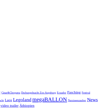
w
Fasching
Cäsar&Cleopatra
Dschungelnacht Zoo Augsburg
Ecuador
Festival
megaBALLON
Legoland
News
Laos
cht
Narzissenzauber
video trailer
Äthiopien