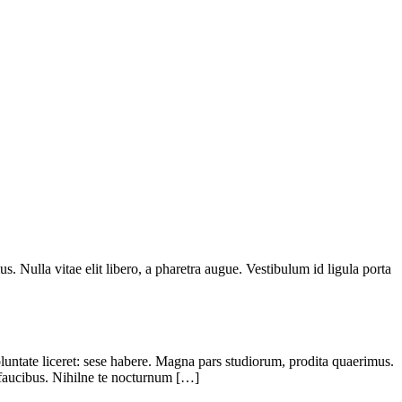
s. Nulla vitae elit libero, a pharetra augue. Vestibulum id ligula porta
oluntate liceret: sese habere. Magna pars studiorum, prodita quaerimus.
 faucibus. Nihilne te nocturnum […]