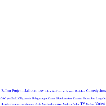
Ballonshow
Ballon Projekt
Comedysho
n
Bike'n Art Festival
Bosnien
Bostalsee
how
gigaBALLONgantisch
Holzgerlinger Varieté
Kleinkunstfest
Kroatien
Kultur Pur
Lange Na
TV
Varieté
Slowakei
Sommernachtstraum Oelde
Spielbudenfestival
Stadtfest Ahlen
Ungarn