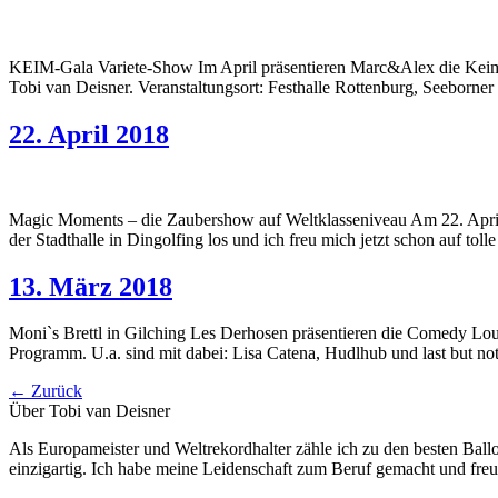
KEIM-Gala Variete-Show Im April präsentieren Marc&Alex die Keim-G
Tobi van Deisner. Veranstaltungsort: Festhalle Rottenburg, Seeborn
22. April 2018
Magic Moments – die Zaubershow auf Weltklasseniveau Am 22. Apri
der Stadthalle in Dingolfing los und ich freu mich jetzt schon auf t
13. März 2018
Moni`s Brettl in Gilching Les Derhosen präsentieren die Comedy Lou
Programm. U.a. sind mit dabei: Lisa Catena, Hudlhub und last but n
←
Zurück
Über Tobi van Deisner
Als Europameister und Weltrekordhalter zähle ich zu den besten Ball
einzigartig. Ich habe meine Leidenschaft zum Beruf gemacht und fre