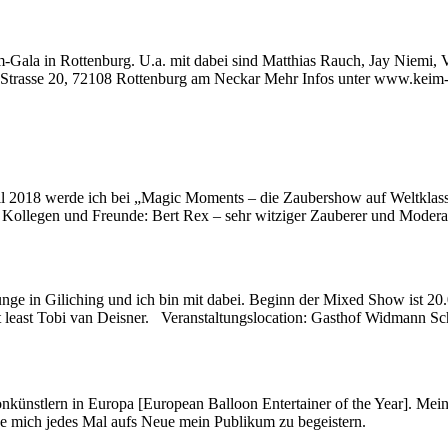
ala in Rottenburg. U.a. mit dabei sind Matthias Rauch, Jay Niemi, V
er Strasse 20, 72108 Rottenburg am Neckar Mehr Infos unter www.keim-
l 2018 werde ich bei „Magic Moments – die Zaubershow auf Weltklas
olle Kollegen und Freunde: Bert Rex – sehr witziger Zauberer und Mode
nge in Giliching und ich bin mit dabei. Beginn der Mixed Show ist 2
ot least Tobi van Deisner. Veranstaltungslocation: Gasthof Widmann S
onkünstlern in Europa [European Balloon Entertainer of the Year]. Mei
ue mich jedes Mal aufs Neue mein Publikum zu begeistern.