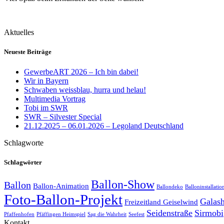
Aktuelles
Neueste Beiträge
GewerbeART 2026 – Ich bin dabei!
Wir in Bayern
Schwaben weissblau, hurra und helau!
Multimedia Vortrag
Tobi im SWR
SWR – Silvester Special
21.12.2025 – 06.01.2026 – Legoland Deutschland
Schlagworte
Schlagwörter
Ballon-Show
Ballon
Ballon-Animation
Ballondeko
Balloninstallatio
Foto-Ballon-Projekt
Galas
Freizeitland Geiselwind
Seidenstraße
Sirmobi
Pfaffenhofen
Pfäffingen Heimspiel
Sag die Wahrheit
Seefest
Kontakt