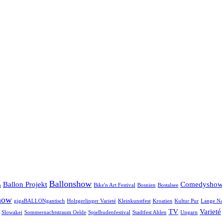
Ballonshow
Ballon Projekt
Comedysho
n
Bike'n Art Festival
Bosnien
Bostalsee
how
gigaBALLONgantisch
Holzgerlinger Varieté
Kleinkunstfest
Kroatien
Kultur Pur
Lange Na
TV
Varieté
Slowakei
Sommernachtstraum Oelde
Spielbudenfestival
Stadtfest Ahlen
Ungarn