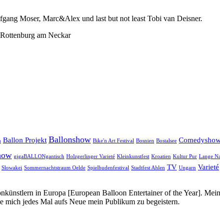
fgang Moser, Marc&Alex und last but not least Tobi van Deisner.
8 Rottenburg am Neckar
Ballonshow
Ballon Projekt
Comedysho
n
Bike'n Art Festival
Bosnien
Bostalsee
how
gigaBALLONgantisch
Holzgerlinger Varieté
Kleinkunstfest
Kroatien
Kultur Pur
Lange Na
TV
Varieté
Slowakei
Sommernachtstraum Oelde
Spielbudenfestival
Stadtfest Ahlen
Ungarn
onkünstlern in Europa [European Balloon Entertainer of the Year]. Mei
ue mich jedes Mal aufs Neue mein Publikum zu begeistern.