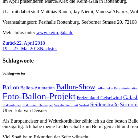
Im April präsentieren Marc&Alex die Keim-Gala in Rottenburg.
U.a. mit dabei sind Matthias Rauch, Jay Niemi, Vanessa Alvarez, Wol
Veranstaltungsort: Festhalle Rottenburg, Seeborner Strasse 20, 7210
Mehr Infos unter
www.keim-gala.de
Zurück
22. April 2018
19. – 27. Mai 2018
Nächster
Schlagworte
Schlagwörter
Ballon-Show
Ballon
Ballon-Animation
Ballondeko
Balloninstallatio
Foto-Ballon-Projekt
Galas
Freizeitland Geiselwind
Seidenstraße
Sirmobi
Pfaffenhofen
Pfäffingen Heimspiel
Sag die Wahrheit
Seefest
Über Tobi van Deisner
Als Europameister und Weltrekordhalter zähle ich zu den besten Ball
einzigartig. Ich habe meine Leidenschaft zum Beruf gemacht und fre
Viel Spaß beim Erkunden der Seite wünscht