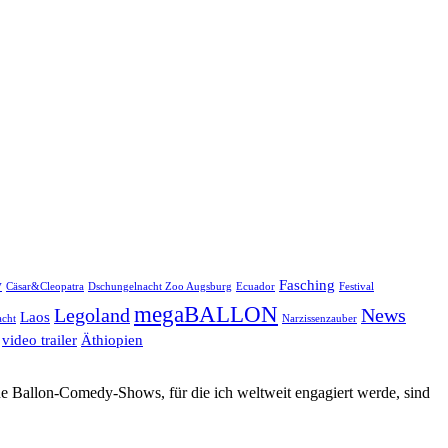
w
Fasching
Cäsar&Cleopatra
Dschungelnacht Zoo Augsburg
Ecuador
Festival
megaBALLON
Legoland
News
Laos
cht
Narzissenzauber
video trailer
Äthiopien
ne Ballon-Comedy-Shows, für die ich weltweit engagiert werde, sind