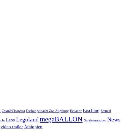
w
Fasching
Cäsar&Cleopatra
Dschungelnacht Zoo Augsburg
Ecuador
Festival
megaBALLON
Legoland
News
Laos
cht
Narzissenzauber
video trailer
Äthiopien